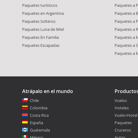
Paquetes turísticos
Paquetes a 
Paquetes en Argentina
Paquetes a 
Paquetes Solteros
Paquetes a 
Paquetes Luna de Miel
Paquetes a R
Paquetes En Familia
Paquetes a M
Paquetes Escapadas
Paquetes a S
Paquetes a 
Atrápalo en el mundo
Producto
Chile
Vuelos
Colombia
Hoteles
Costa Rica
Vuelo+Hotel
España
Paquetes
Guatemala
Cruceros
México
Autos