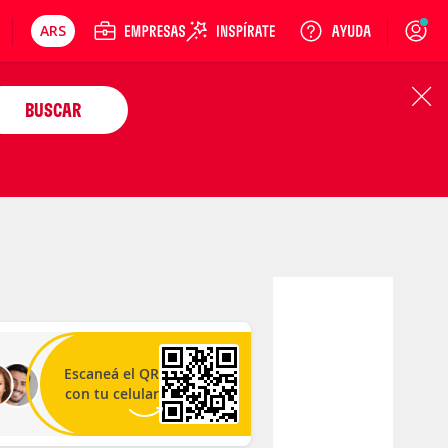
ARS
Precios en
Cambiar moneda
Peso argentino
Login
BUSCAR
Escaneá el QR
con tu celular