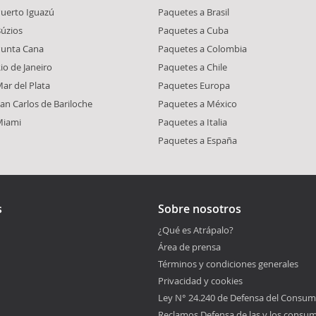
Puerto Iguazú
Paquetes a Brasil
Búzios
Paquetes a Cuba
Punta Cana
Paquetes a Colombia
io de Janeiro
Paquetes a Chile
ar del Plata
Paquetes Europa
an Carlos de Bariloche
Paquetes a México
Miami
Paquetes a Italia
Paquetes a España
s
Sobre nosotros
¿Qué es Atrápalo?
Área de prensa
Términos y condiciones generales
Privacidad y cookies
Ley N° 24.240 de Defensa del Consum
Reclamos Defensa de las y los consu