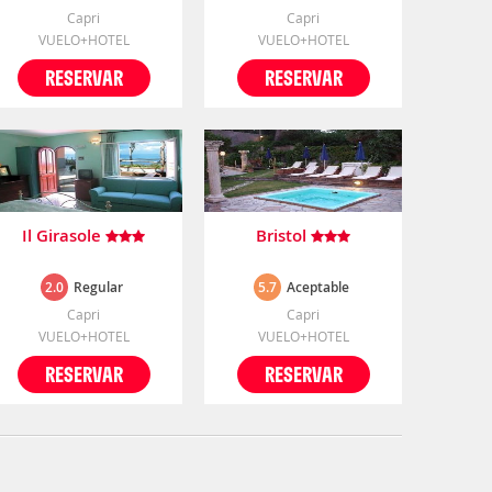
Capri
Capri
VUELO+HOTEL
VUELO+HOTEL
RESERVAR
RESERVAR
Il Girasole
Bristol
2.0
Regular
5.7
Aceptable
Capri
Capri
VUELO+HOTEL
VUELO+HOTEL
RESERVAR
RESERVAR