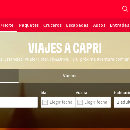
Paquetes
Cruceros
Escapadas
Autos
Entradas
o+Hotel
VIAJES A CAPRI
os, Estancias, Vuelo+Hotel, Fly&Drive... ¡Tu próxima aventura comien
Vuelos
Ida
Vuelta
Habitaci