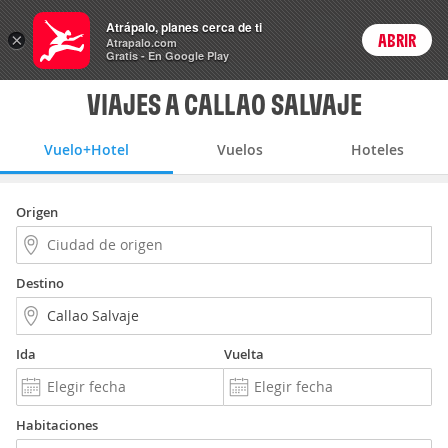
Vuelo+Hotel
Atrápalo, planes cerca de ti
ARS
×
ABRIR
Precios en
Cambiar moneda
Peso argen
Login
Atrapalo.com
Gratis - En Google Play
VIAJES A CALLAO SALVAJE
Vuelo+Hotel
Vuelos
Hoteles
Origen
Destino
Ida
Vuelta
Habitaciones