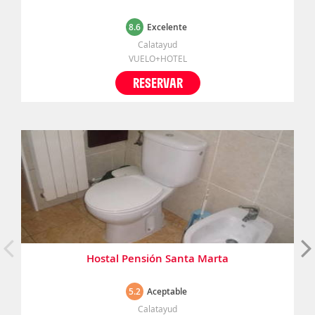
8.6
Excelente
Calatayud
VUELO+HOTEL
RESERVAR
Hostal Pensión Santa Marta
5.2
Aceptable
Calatayud