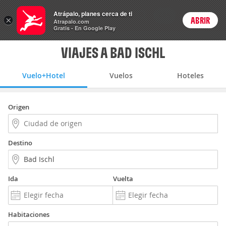
Vuelo+Hotel
Atrápalo, planes cerca de ti
ARS
×
ABRIR
Precios en
Cambiar moneda
Peso argen
Login
Atrapalo.com
Gratis - En Google Play
VIAJES A BAD ISCHL
Vuelo+Hotel
Vuelos
Hoteles
Origen
Destino
Ida
Vuelta
Habitaciones