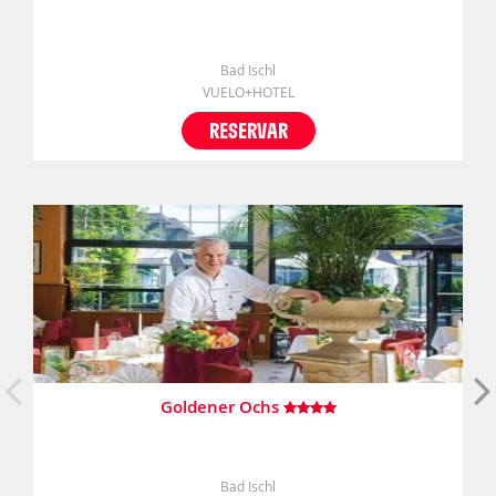
Bad Ischl
VUELO+HOTEL
RESERVAR
Goldener Ochs
Bad Ischl