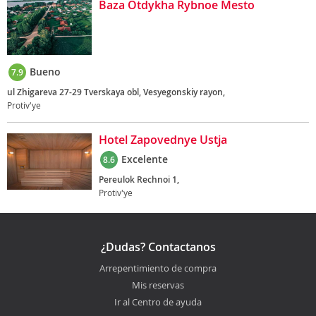
Baza Otdykha Rybnoe Mesto
Bueno
7.9
ul Zhigareva 27-29 Tverskaya obl, Vesyegonskiy rayon,
Protiv'ye
Hotel Zapovednye Ustja
Excelente
8.6
Pereulok Rechnoi 1,
Protiv'ye
¿Dudas? Contactanos
Arrepentimiento de compra
Mis reservas
Ir al Centro de ayuda