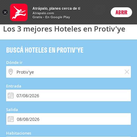
Hoteles
Atrápalo, planes cerca de ti
ARS
×
ABRIR
Precios en
Cambiar moneda
Peso argen
Login
Atrapalo.com
Gratis - En Google Play
Los 3 mejores Hoteles en Protiv'ye
BUSCÁ HOTELES EN PROTIV'YE
Dónde ir
Entrada
Salida
Habitaciones