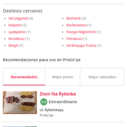
Destinos cercanos
Ves'yegonsk
(4)
Bezhetsk
(3)
Kalyazin
(2)
Kochevatovo
(1)
Lyubyatino
(1)
Novyye Migloshchi
(1)
Korotkovo
(1)
Petrakovo
(1)
Motyli
(1)
Verkhnyaya Troitsa
(1)
Recomendaciones para vos en Protiv'ye
Recomendados
Mejor precio
Mejor valorados
Dom Na Rybinke
Extraordinario
9.8
ul. Rybatskaya,
Protiv'ye