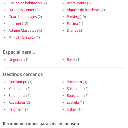
Cocina en habitación
(2)
Restaurante
(1)
Business Center
(2)
Alquiler de bicicletas
(2)
Guarda equipajes
(2)
Parking
(19)
Internet
(12)
Piscina
(1)
Admite Mascotas
(12)
Diarios
(2)
Minibar Gratuito
(1)
Especial para...
Negocios
(1)
Relax
(1)
Destinos cercanos
Outokumpu
(3)
Puromäki
(3)
Kontiolahti
(3)
Säkäniemi
(2)
Salonnenä
(2)
Roukalahti
(2)
Ruvaslahti
(2)
Leskelä
(1)
Paloniemi
(1)
Uskali
(1)
Recomendaciones para vos en Joensuu