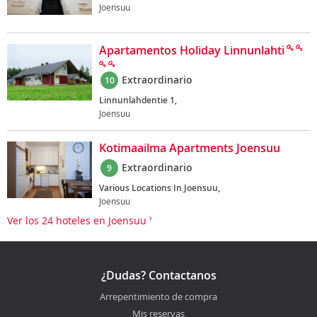
Joensuu
Apartamentos Holiday Linnunlahti
Extraordinario
10
Linnunlahdentie 1,
Joensuu
Kotimaailma Apartments Joensuu
Extraordinario
9
Various Locations In Joensuu,
Joensuu
Ver los 24 hoteles en Joensuu
¿Dudas? Contactanos
Arrepentimiento de compra
Mis reservas