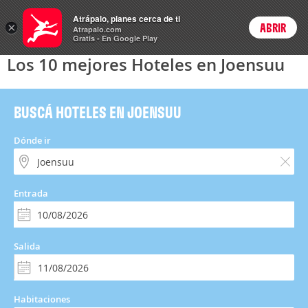
Hoteles
Atrápalo, planes cerca de ti
ARS
×
ABRIR
Precios en
Cambiar moneda
Peso argen
Login
Atrapalo.com
Gratis - En Google Play
Los 10 mejores Hoteles en Joensuu
BUSCÁ HOTELES EN JOENSUU
Dónde ir
Entrada
Salida
Habitaciones