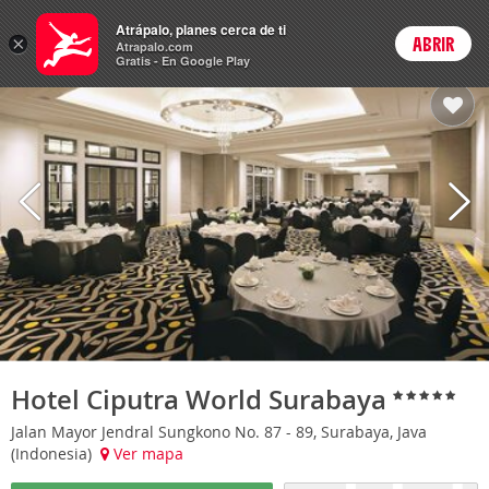
Hoteles
Atrápalo, planes cerca de ti
ARS
×
ABRIR
Cambiar moneda
Login
Precios en
Peso 
Atrapalo.com
Gratis - En Google Play
Hotel Ciputra World Surabaya
Jalan Mayor Jendral Sungkono No. 87 - 89, Surabaya, Java
(Indonesia)
Ver mapa