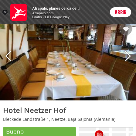
Hoteles
Atrápalo, planes cerca de ti
ARS
×
ABRIR
Cambiar moneda
Login
Precios en
Peso 
Atrapalo.com
Gratis - En Google Play
Hotel Neetzer Hof
Bleckede Landstraße 1, Neetze, Baja Sajonia (Alemania)
Bueno