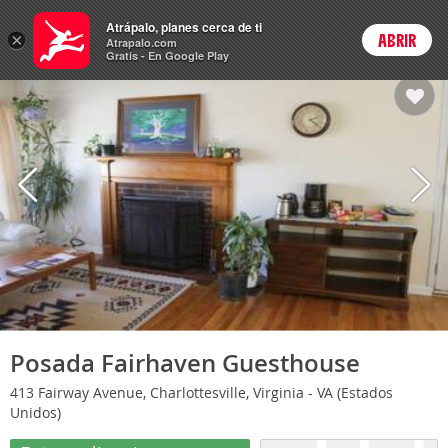
Hoteles
Atrápalo, planes cerca de ti
ARS
×
ABRIR
Cambiar moneda
Login
Precios en
Peso 
Atrapalo.com
Gratis - En Google Play
Posada Fairhaven Guesthouse
413 Fairway Avenue, Charlottesville, Virginia - VA (Estados
Unidos)