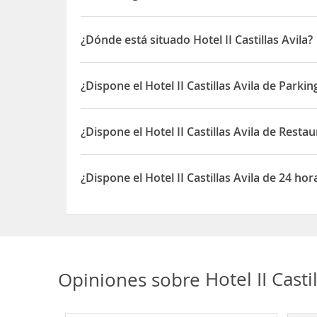
Desde el Aeropuerto de Madrid:
A la entrada de Á
Bulevar´.
¿Dónde está situado Hotel II Castillas Avila?
El Hotel II Castillas Avila está ubicado en Avda. Ju
¿Dispone el Hotel II Castillas Avila de Parkin
Sí, el Hotel II Castillas Avila dispone de Parking/ga
¿Dispone el Hotel II Castillas Avila de Restau
Sí, el Hotel II Castillas Avila dispone de Restaurant
¿Dispone el Hotel II Castillas Avila de 24 ho
Sí, el Hotel II Castillas Avila dispone de 24 horas 
Opiniones sobre
Hotel II Casti