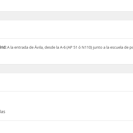
rid:
A la entrada de Ávila, desde la A-6 (AP 51 ó N110) junto a la escuela de po
llas