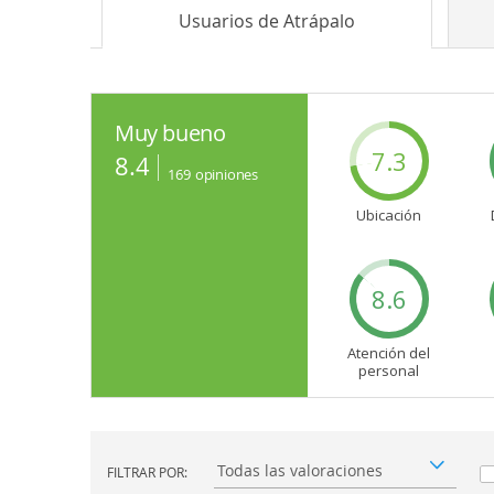
Usuarios de
Atrápalo
Muy bueno
7.3
8.4
169
opiniones
Ubicación
8.6
Atención del
personal
FILTRAR POR:
Filtrar por: