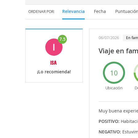
Relevancia
Fecha
Puntuació
ORDENAR POR:
06/07/2026
En fam
7.5
Viaje en fam
ISA
10
¡Lo recomienda!
Ubicación
D
Muy buena experie
POSITIVO:
Habitac
NEGATIVO:
Estuvim