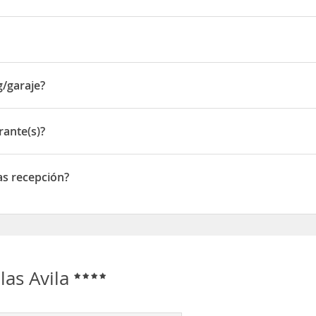
vila, desde la A-6 (AP 51 ó N110) junto a la escuela de policía y el c
an Carlos I, 111
g/garaje?
raje
rante(s)?
e(s)
ras recepción?
recepción
llas Avila