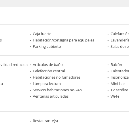
Caja fuerte
Calefacció
s
Habitación/consigna para equipajes
Lavanderí
Parking cubierto
Salas de r
ilidad reducida
Artículos de baño
Balcón
Calefacción central
Calentador
Habitaciones no fumadores
Insonoriza
ca
Lámpara lectura
Mini-bar
Servicio habitaciones no-24h
TV satélite
Ventanas articuladas
Wi-Fi
Restaurante(s)