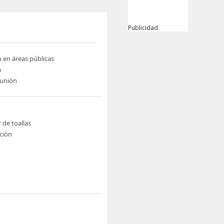
Publicidad
n en áreas públicas
a
eunión
 de toallas
ción