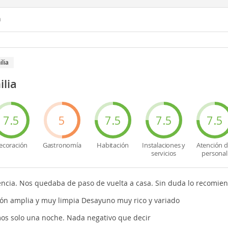
n
ilia
ilia
7.5
5
7.5
7.5
7.5
ecoración
Gastronomía
Habitación
Instalaciones y
Atención d
servicios
personal
ncia. Nos quedaba de paso de vuelta a casa. Sin duda lo recomie
ión amplia y muy limpia Desayuno muy rico y variado
os solo una noche. Nada negativo que decir