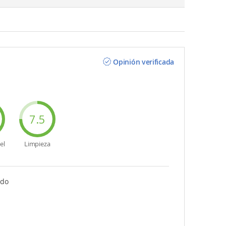
Opinión verificada
7.5
el
Limpieza
ndo