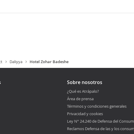
ct
Daliyya
Hotel Zohar Badeshe
s
Sobre nosotros
¿Qué es Atrápalo?
Área de prensa
Términos y condiciones generales
Privacidad y cookies
Ley N° 24.240 de Defensa del Consum
Reclamos Defensa de las y los consu