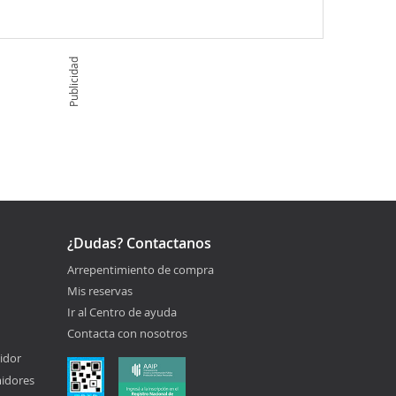
Publicidad
¿Dudas? Contactanos
Arrepentimiento de compra
Mis reservas
Ir al Centro de ayuda
Contacta con nosotros
idor
midores