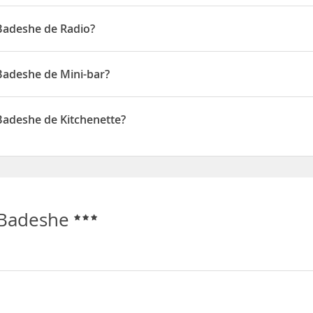
ponen de Aire acondicionado
 Badeshe de Radio?
ponen de Radio
Badeshe de Mini-bar?
ponen de Mini-bar
Badeshe de Kitchenette?
ponen de Kitchenette
 Badeshe