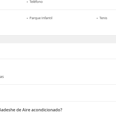
Teléfono
Parque Infantil
Tenis
las
alia
 Badeshe de Aire acondicionado?