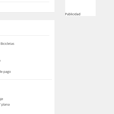
Publicidad
 Bicicletas
a
de pago
je
V plana