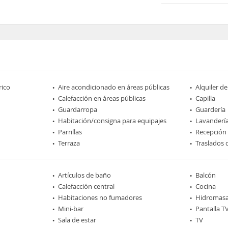
rico
Aire acondicionado en áreas públicas
Alquiler de
Calefacción en áreas públicas
Capilla
Guardarropa
Guardería
Habitación/consigna para equipajes
Lavanderí
Parrillas
Recepción
Terraza
Traslados 
Artículos de baño
Balcón
Calefacción central
Cocina
Habitaciones no fumadores
Hidromasa
Mini-bar
Pantalla T
Sala de estar
TV