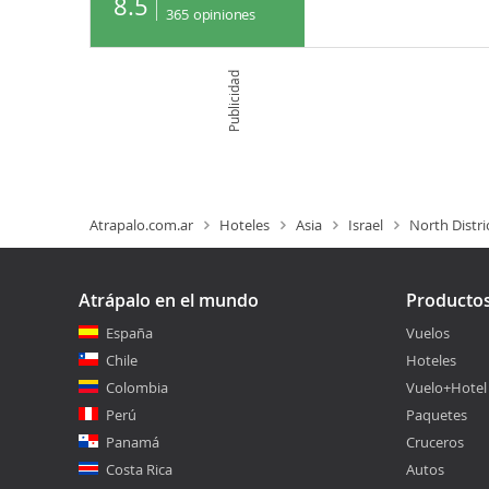
8.5
365
opiniones
Publicidad
Atrapalo.com.ar
Hoteles
Asia
Israel
North Distri
Atrápalo en el mundo
Producto
España
Vuelos
Chile
Hoteles
Colombia
Vuelo+Hotel
Perú
Paquetes
Panamá
Cruceros
Costa Rica
Autos