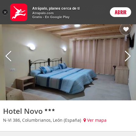
Hoteles
Atrápalo, planes cerca de ti
ARS
×
ABRIR
Cambiar moneda
Login
Precios en
Peso 
Atrapalo.com
Gratis - En Google Play
Hotel Novo
N-VI 386, Columbrianos, León (España)
Ver mapa