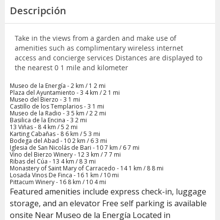
Descripción
Take in the views from a garden and make use of
amenities such as complimentary wireless internet
access and concierge services Distances are displayed to
the nearest 0 1 mile and kilometer
Museo de la Energía - 2 km / 1 2 mi
Plaza del Ayuntamiento - 3 4 km / 2 1 mi
Museo del Bierzo - 3 1 mi
Castillo de los Templarios - 3 1 mi
Museo de la Radio - 3 5 km / 2 2 mi
Basilica de la Encina - 3 2 mi
13 Viñas - 8 4 km / 5 2 mi
Karting Cabañas - 8 6 km / 5 3 mi
Bodega del Abad - 10 2 km / 6 3 mi
Iglesia de San Nicolás de Bari - 10 7 km / 6 7 mi
Vino del Bierzo Winery - 12 3 km / 7 7 mi
Ribas del Cúa - 13 4 km / 8 3 mi
Monastery of Saint Mary of Carracedo - 14 1 km / 8 8 mi
Losada Vinos De Finca - 16 1 km / 10 mi
Pittacum Winery - 16 8 km / 10 4 mi
Featured amenities include express check-in, luggage
storage, and an elevator Free self parking is available
onsite Near Museo de la Energía Located in