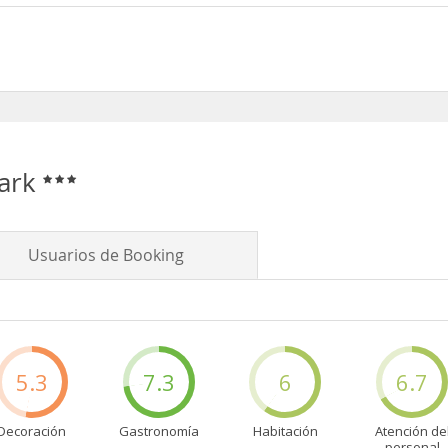
dos
Park
Usuarios de Booking
5.3
7.3
6
6.7
Decoración
Gastronomía
Habitación
Atención de
personal