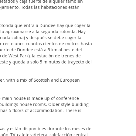
etados y caja fuerte de alquiler también
ojamiento. Todas las habitaciones están
rotonda que entra a Dundee hay que coger la
asta aproximarse a la segunda rotonda. Hay
nada colina) y después se debe coger la
ir recto unos cuantos cientos de metros hasta
puerto de Dundee está a 5 km al oeste del
o de West Park), la estación de trenes de
 este y queda a solo 5 minutos de trayecto del
er, with a mix of Scottish and European
he main house is made up of conference
2 buildings house rooms. Older style building
g has 5 floors of accommodation. There is
sas y están disponibles durante los meses de
año, TV, cafetera/tetera, calefacción central.