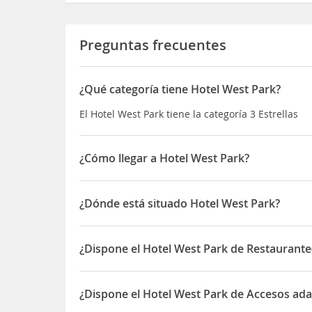
Preguntas frecuentes
¿Qué categoría tiene Hotel West Park?
El Hotel West Park tiene la categoría 3 Estrellas
¿Cómo llegar a Hotel West Park?
Este complejo está situado en una zona envidiabl
preciosos alrededores con vistas del río Tay. En 
¿Dónde está situado Hotel West Park?
afueras, cuando el día va a terminar, y todo lo q
comercios y lugares de ocio y entretenimiento. Su
El Hotel West Park está ubicado en 319 Perth Roa
como las zonas de interés cultural. También podrá
¿Dispone el Hotel West Park de Restaurante
escondidos de Tayside. A unos 20 minutos andando
de Edimburgo está a 95 km, el de Dyce a 115, el d
Sí, el Hotel West Park dispone de Restaurante(s)
¿Dispone el Hotel West Park de Accesos ad