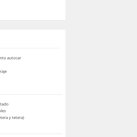
nto autocar
raje
tado
les
etera y tetera)