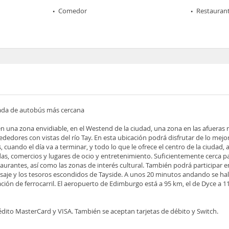
Comedor
Restaurant
rada de autobús más cercana
en una zona envidiable, en el Westend de la ciudad, una zona en las afueras
rededores con vistas del río Tay. En esta ubicación podrá disfrutar de lo me
s, cuando el día va a terminar, y todo lo que le ofrece el centro de la ciudad,
s, comercios y lugares de ocio y entretenimiento. Suficientemente cerca p
staurantes, así como las zonas de interés cultural. También podrá participar 
isaje y los tesoros escondidos de Tayside. A unos 20 minutos andando se hal
ción de ferrocarril. El aeropuerto de Edimburgo está a 95 km, el de Dyce a 1
rédito MasterCard y VISA. También se aceptan tarjetas de débito y Switch.