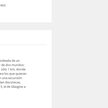
e(s)
 rodeada de un
jor de dos mundos:
 a sólo 1 km, donde
ara los que quieran
en una excursión
lan discotecas,
15, el de Glasgow a