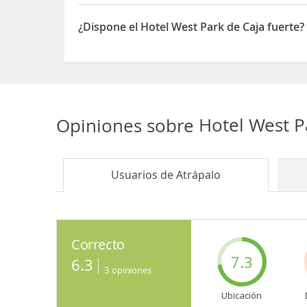
Sí, el Hotel West Park dispone de Accesos adapta
¿Dispone el Hotel West Park de Caja fuerte?
Sí, el Hotel West Park dispone de Caja fuerte
Opiniones sobre
Hotel West 
Usuarios de
Atrápalo
Correcto
7.3
6.3
3
opiniones
Ubicación