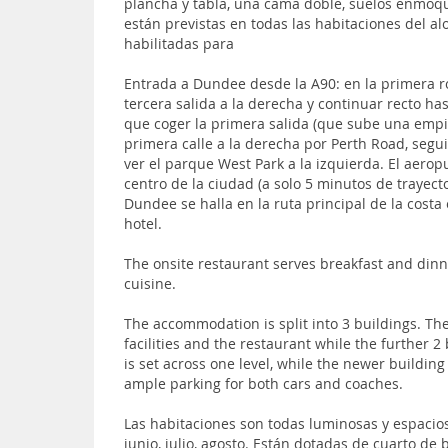
plancha y tabla, una cama doble, suelos enmoqu
están previstas en todas las habitaciones del al
habilitadas para
Entrada a Dundee desde la A90: en la primera 
tercera salida a la derecha y continuar recto h
que coger la primera salida (que sube una empi
primera calle a la derecha por Perth Road, segu
ver el parque West Park a la izquierda. El aero
centro de la ciudad (a solo 5 minutos de trayect
Dundee se halla en la ruta principal de la costa
hotel.
The onsite restaurant serves breakfast and dinn
cuisine.
The accommodation is split into 3 buildings. T
facilities and the restaurant while the further 
is set across one level, while the newer buildin
ample parking for both cars and coaches.
Las habitaciones son todas luminosas y espacio
junio, julio, agosto. Están dotadas de cuarto de b