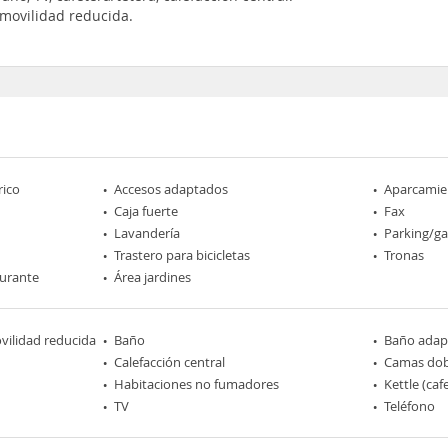
movilidad reducida.
rico
Accesos adaptados
Aparcamie
Caja fuerte
Fax
Lavandería
Parking/ga
Trastero para bicicletas
Tronas
aurante
Área jardines
ilidad reducida
Baño
Baño adap
Calefacción central
Camas dob
Habitaciones no fumadores
Kettle (caf
TV
Teléfono