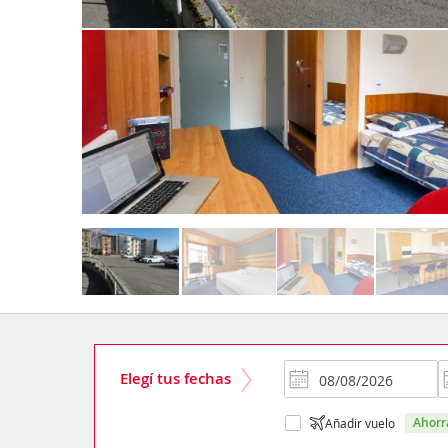
Elegí tus fechas
ahor
Añadir vuelo