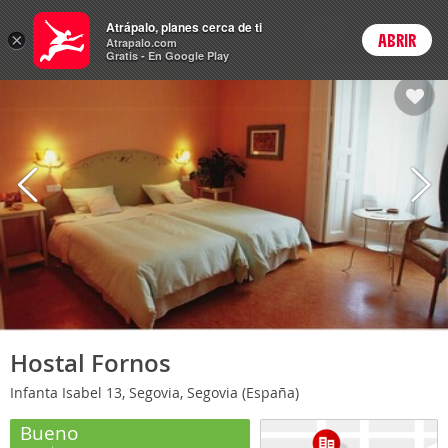
Hoteles
Atrápalo, planes cerca de ti
ARS
×
ABRIR
Cambiar moneda
Login
Precios en
Peso 
Atrapalo.com
Gratis - En Google Play
Hostal Fornos
Infanta Isabel 13, Segovia, Segovia (España)
Bueno