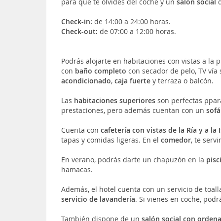
para que te olvides del coche y un
salón social
d
Check-in:
de 14:00 a 24:00 horas.
Check-out:
de 07:00 a 12:00 horas.
Podrás alojarte en habitaciones con vistas a la 
con
baño completo
con secador de pelo, TV vía s
acondicionado
,
caja fuerte
y terraza o balcón.
Las
habitaciones superiores
son perfectas ppara
prestaciones, pero además cuentan con un
sof
Cuenta con
cafetería con vistas de la Ría y a la 
tapas y comidas ligeras. En el
comedor
, te ser
En verano, podrás darte un chapuzón en la
pisc
hamacas.
Además, el hotel cuenta con un servicio de toalla
servicio de lavandería
. Si vienes en coche, podr
También dispone de un
salón social con ordena