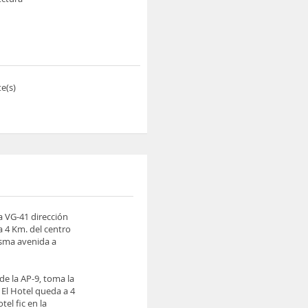
e(s)
a VG-41 dirección
a 4 Km. del centro
isma avenida a
de la AP-9, toma la
 El Hotel queda a 4
el fic en la