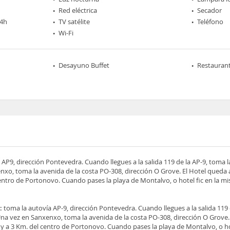
Red eléctrica
Secador
24h
TV satélite
Teléfono
Wi-Fi
Desayuno Buffet
Restaurant
AP9, dirección Pontevedra. Cuando llegues a la salida 119 de la AP-9, toma l
xo, toma la avenida de la costa PO-308, dirección O Grove. El Hotel queda 
entro de Portonovo. Cuando pases la playa de Montalvo, o hotel fic en la m
:
toma la autovía AP-9, dirección Pontevedra. Cuando llegues a la salida 119 
na vez en Sanxenxo, toma la avenida de la costa PO-308, dirección O Grove.
y a 3 Km. del centro de Portonovo. Cuando pases la playa de Montalvo, o hot