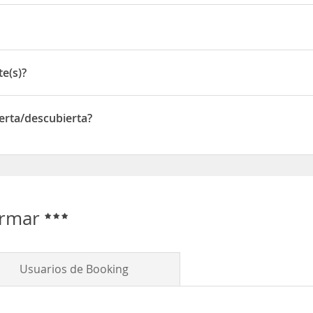
a 3 Km del centro de Portonovo. Cuando pases la playa de Montalvo, 
36990
e(s)?
ierta/descubierta?
a/descubierta
ermar
Usuarios de Booking