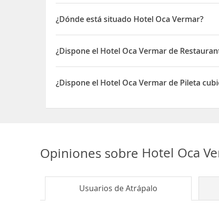
El hotel queda a 4 Km del centro de
Sanxenxo
y 
misma avenida a unos 800 metros.
¿Dónde está situado Hotel Oca Vermar?
El Hotel Oca Vermar está ubicado en C/ Aios, 4 - 
¿Dispone el Hotel Oca Vermar de Restaurant
Sí, el Hotel Oca Vermar dispone de Restaurante(s)
¿Dispone el Hotel Oca Vermar de Pileta cub
Sí, el Hotel Oca Vermar dispone de Pileta cubiert
Opiniones sobre
Hotel Oca V
Usuarios de
Atrápalo