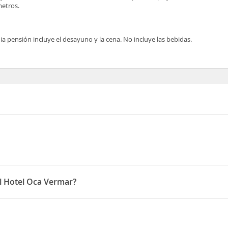
etros.
ia pensión incluye el desayuno y la cena. No incluye las bebidas.
el Hotel Oca Vermar?
 horas y la salida de 07:00 a 12:00 horas