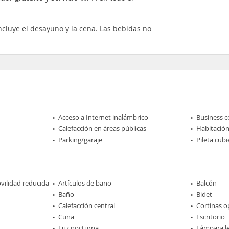
ncluye el desayuno y la cena. Las bebidas no
Acceso a Internet inalámbrico
Business c
Calefacción en áreas públicas
Habitación
Parking/garaje
Pileta cub
ilidad reducida
Artículos de baño
Balcón
Baño
Bidet
Calefacción central
Cortinas o
Cuna
Escritorio
Luz nocturna
Lámpara l