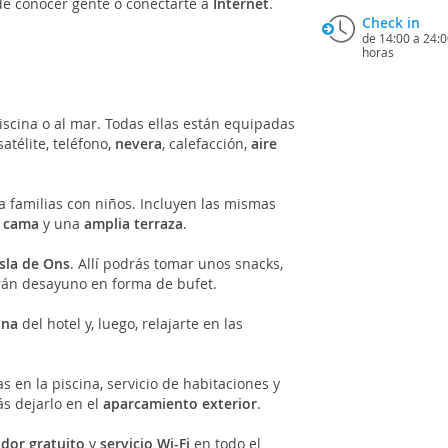
e conocer gente o conectarte a
Internet
.
Check in
de 14:00 a 24:0
horas
piscina o al mar. Todas ellas están equipadas
atélite, teléfono,
nevera
, calefacción,
aire
 familias con niños. Incluyen las mismas
á cama
y una
amplia terraza
.
Isla de Ons
. Allí podrás tomar unos snacks,
virán desayuno en forma de bufet.
ina
del hotel y, luego, relajarte en las
s en la piscina, servicio de habitaciones y
ás dejarlo en el
aparcamiento exterior
.
dor gratuito
y
servicio Wi-Fi
en todo el