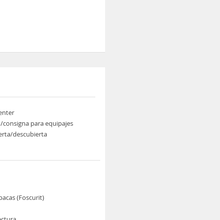
enter
/consigna para equipajes
ierta/descubierta
pacas (Foscurit)
ectura