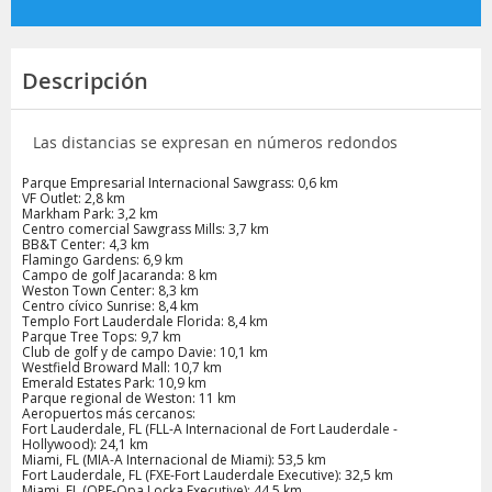
Descripción
Las distancias se expresan en números redondos
Parque Empresarial Internacional Sawgrass: 0,6 km
VF Outlet: 2,8 km
Markham Park: 3,2 km
Centro comercial Sawgrass Mills: 3,7 km
BB&T Center: 4,3 km
Flamingo Gardens: 6,9 km
Campo de golf Jacaranda: 8 km
Weston Town Center: 8,3 km
Centro cívico Sunrise: 8,4 km
Templo Fort Lauderdale Florida: 8,4 km
Parque Tree Tops: 9,7 km
Club de golf y de campo Davie: 10,1 km
Westfield Broward Mall: 10,7 km
Emerald Estates Park: 10,9 km
Parque regional de Weston: 11 km
Aeropuertos más cercanos:
Fort Lauderdale, FL (FLL-A Internacional de Fort Lauderdale -
Hollywood): 24,1 km
Miami, FL (MIA-A Internacional de Miami): 53,5 km
Fort Lauderdale, FL (FXE-Fort Lauderdale Executive): 32,5 km
Miami, FL (OPF-Opa Locka Executive): 44,5 km