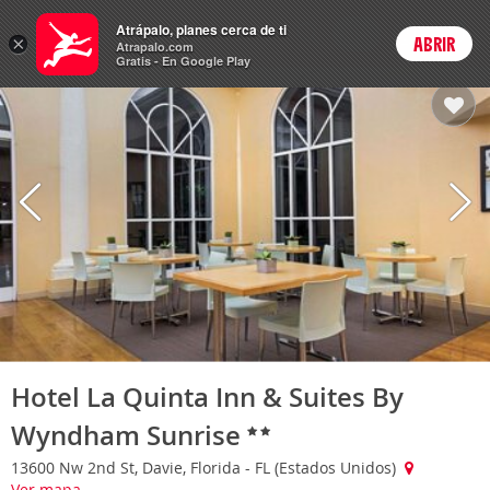
Hoteles
Atrápalo, planes cerca de ti
ARS
×
ABRIR
Cambiar moneda
Login
Precios en
Peso 
Atrapalo.com
Gratis - En Google Play
Hotel La Quinta Inn & Suites By
Wyndham Sunrise
13600 Nw 2nd St, Davie, Florida - FL (Estados Unidos)
Ver mapa