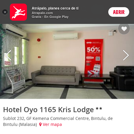
Hoteles
Atrápalo, planes cerca de ti
ARS
×
ABRIR
Cambiar moneda
Login
Precios en
Peso 
Atrapalo.com
Gratis - En Google Play
Hotel Oyo 1165 Kris Lodge
Sublot 232, GF Kemena Commercial Centre, Bintulu, de
Bintulu (Malasia)
Ver mapa