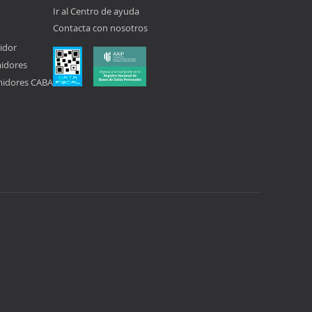
Ir al Centro de ayuda
Contacta con nosotros
idor
midores
midores CABA