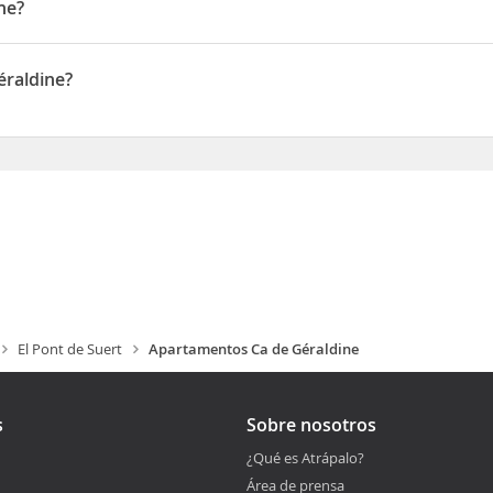
ne?
 de Suert, estarás a 18,2 km de Parque nacional de Aigüestortes i E
 Taull Además, este apartamento se encuentra a 33,7 km de Estació
éraldine?
n PLAZA DEL MERCADAL, 5-7
El Pont de Suert
Apartamentos Ca de Géraldine
s
Sobre nosotros
¿Qué es Atrápalo?
Área de prensa