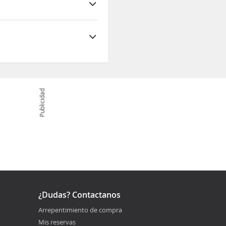
stany de Sant
n de esquí Boí-Taüll
Publicidad
¿Dudas? Contactanos
Arrepentimiento de compra
Mis reservas