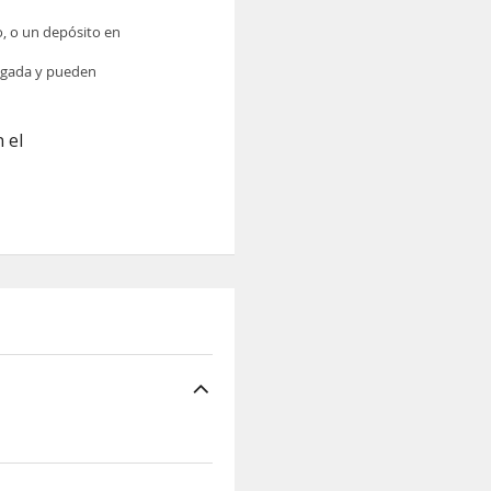
o, o un depósito en
legada y pueden
 el