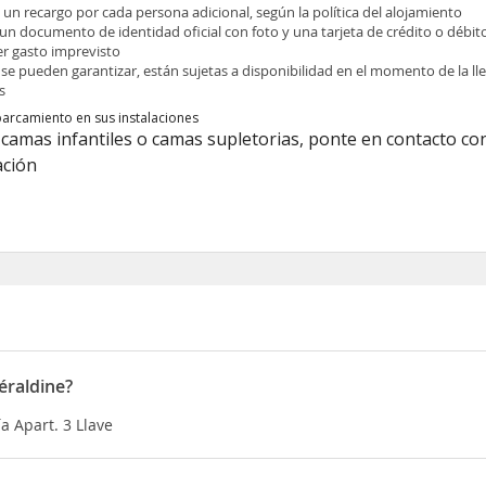
e un recargo por cada persona adicional, según la política del alojamiento
 un documento de identidad oficial con foto y una tarjeta de crédito o débit
ier gasto imprevisto
 se pueden garantizar, están sujetas a disponibilidad en el momento de la l
s
parcamiento en sus instalaciones
camas infantiles o camas supletorias, ponte en contacto con
ación
éraldine?
a Apart. 3 Llave