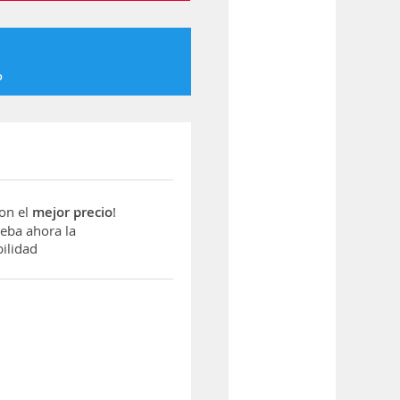
o
con el
mejor precio
!
ba ahora la
ilidad