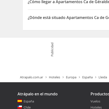
¿Cómo llegar a Apartamentos Ca de Géraldi
Si decides alojarte en Ca de Géraldine de El Pont
Maurici y a 21,6 km de Iglesia de Sant Climent de
¿Dónde está situado Apartamentos Ca de G
El Apartamentos Ca de Géraldine está ubicado e
Publicidad
Atrapalo.com.ar
Hoteles
Europa
España
Lleida
Atrápalo en el mundo
Producto
España
Vuelos
Chile
Hoteles