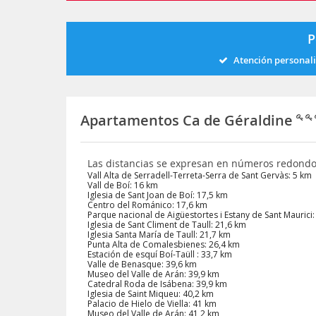
P
Atención personal
Apartamentos Ca de Géraldine
Las distancias se expresan en números redond
Vall Alta de Serradell-Terreta-Serra de Sant Gervàs: 5 km
Vall de Boí: 16 km
Iglesia de Sant Joan de Boí: 17,5 km
Centro del Románico: 17,6 km
Parque nacional de Aigüestortes i Estany de Sant Maurici:
Iglesia de Sant Climent de Taull: 21,6 km
Iglesia Santa María de Taull: 21,7 km
Punta Alta de Comalesbienes: 26,4 km
Estación de esquí Boí-Taüll : 33,7 km
Valle de Benasque: 39,6 km
Museo del Valle de Arán: 39,9 km
Catedral Roda de Isábena: 39,9 km
Iglesia de Saint Miqueu: 40,2 km
Palacio de Hielo de Viella: 41 km
Museo del Valle de Arán: 41,2 km