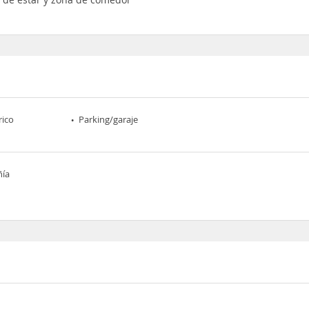
rico
Parking/garaje
ñía