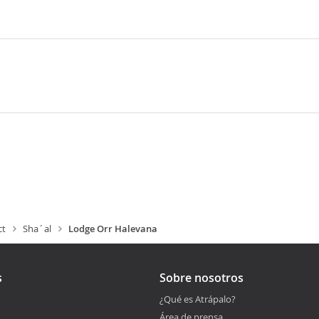
ct
Sha´al
Lodge Orr Halevana
s
Sobre nosotros
¿Qué es Atrápalo?
Área de prensa