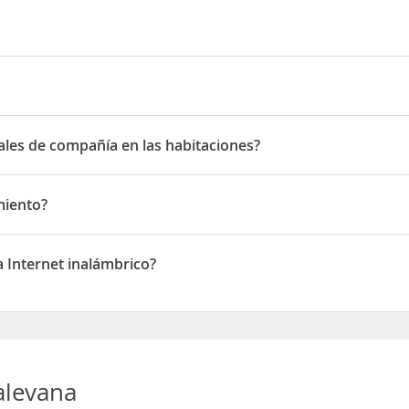
 85
les de compañía en las habitaciones?
 de compañía en las habitaciones
miento?
to
 Internet inalámbrico?
ternet inalámbrico
alevana