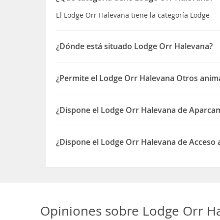
El Lodge Orr Halevana tiene la categoría Lodge
¿Dónde está situado Lodge Orr Halevana?
El Lodge Orr Halevana está ubicado en Qela' Alon
¿Permite el Lodge Orr Halevana Otros anima
Sí, el Lodge Orr Halevana permite Otros animales
¿Dispone el Lodge Orr Halevana de Aparca
Sí, el Lodge Orr Halevana dispone de Aparcamien
¿Dispone el Lodge Orr Halevana de Acceso a
Sí, el Lodge Orr Halevana dispone de Acceso a In
Opiniones sobre
Lodge Orr H