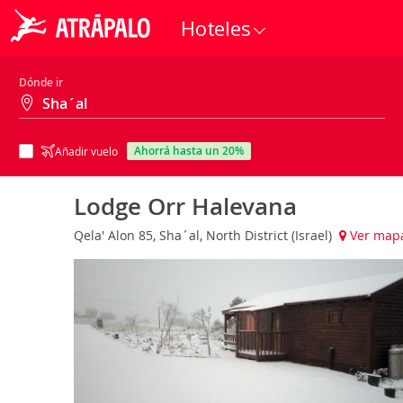
Hoteles
Dónde ir
ahorrá hasta un 20%
Añadir vuelo
Lodge Orr Halevana
Qela' Alon 85, Sha´al, North District (Israel)
Ver map