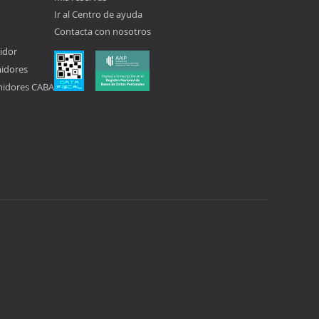
Ir al Centro de ayuda
Contacta con nosotros
idor
midores
midores CABA