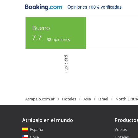
Opiniones 100% verificadas
Bueno
7.7
38
opiniones
Publicidad
Atrapalo.com.ar
Hoteles
Asia
Israel
North Distri
Atrápalo en el mundo
Producto
España
Vuelos
Chile
Hoteles