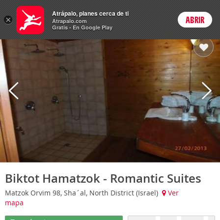
Hoteles
Atrápalo, planes cerca de ti
ARS
×
ABRIR
Cambiar moneda
Login
Precios en
Peso 
Atrapalo.com
Gratis - En Google Play
Biktot Hamatzok - Romantic Suites
Matzok Orvim 98, Sha´al, North District (Israel)
Ver
mapa