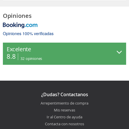
Opiniones
Opiniones 100% verificadas
Excelente
8.8
32
opiniones
¿Dudas? Contactanos
Arrepentimiento de compra
Mis reservas
Ir al Centro de ayuda
Contacta con nosotros