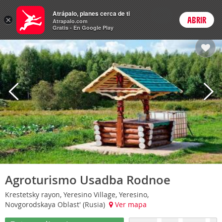
Hoteles
Atrápalo, planes cerca de ti
ARS
×
ABRIR
Cambiar moneda
Login
Precios en
Peso 
Atrapalo.com
Gratis - En Google Play
Agroturismo Usadba Rodnoe
Krestetsky rayon, Yeresino Village, Yeresino,
Novgorodskaya Oblast' (Rusia)
Ver mapa