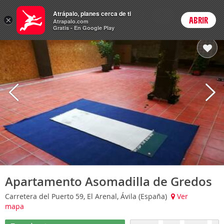
Hoteles
Atrápalo, planes cerca de ti
ARS
×
ABRIR
Cambiar moneda
Login
Precios en
Peso 
Atrapalo.com
Gratis - En Google Play
Apartamento Asomadilla de Gredos
Carretera del Puerto 59, El Arenal, Ávila (España)
Ver
mapa