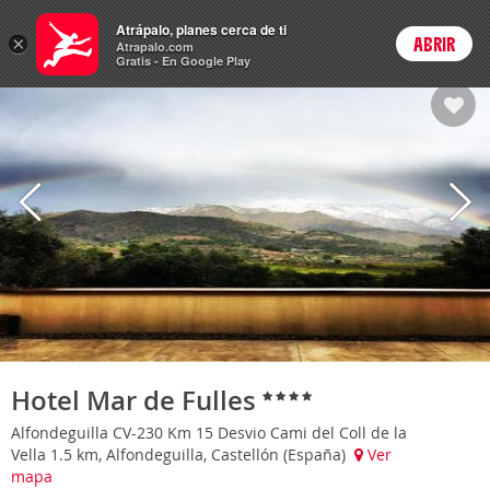
Hoteles
Atrápalo, planes cerca de ti
ARS
×
ABRIR
Cambiar moneda
Login
Precios en
Peso 
Atrapalo.com
Gratis - En Google Play
Hotel Mar de Fulles
Alfondeguilla CV-230 Km 15 Desvio Cami del Coll de la
Vella 1.5 km, Alfondeguilla, Castellón (España)
Ver
mapa