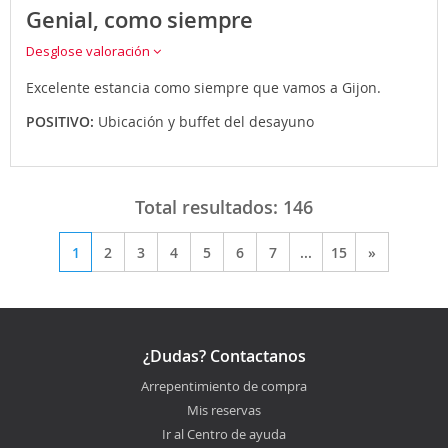
Genial, como siempre
Desglose valoración
Excelente estancia como siempre que vamos a Gijon.
POSITIVO:
Ubicación y buffet del desayuno
Total resultados:
146
1
2
3
4
5
6
7
...
15
»
¿Dudas? Contactanos
Arrepentimiento de compra
Mis reservas
Ir al Centro de ayuda