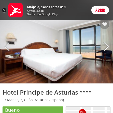
Hoteles
Atrápalo, planes cerca de ti
ARS
×
ABRIR
Cambiar moneda
Login
Precios en
Peso 
Atrapalo.com
Gratis - En Google Play
Hotel Principe de Asturias
C/ Manso, 2, Gijón, Asturias (España)
Bueno