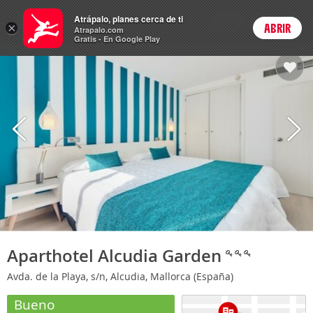
Hoteles
Atrápalo, planes cerca de ti
ARS
×
ABRIR
Cambiar moneda
Login
Precios en
Peso 
Atrapalo.com
Gratis - En Google Play
Aparthotel Alcudia Garden
Avda. de la Playa, s/n, Alcudia, Mallorca (España)
Bueno