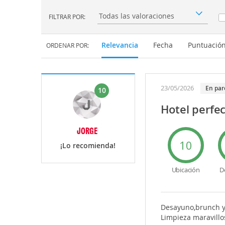
FILTRAR POR:
Filtrar por:
Relevancia
Fecha
Puntuació
ORDENAR POR:
23/05/2026
En par
10
Hotel perfe
JORGE
10
¡Lo recomienda!
Ubicación
D
Desayuno,brunch y 
Limpieza maravillo