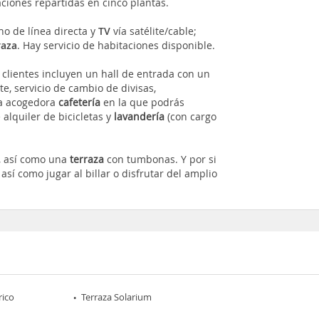
ciones repartidas en cinco plantas.
ono de línea directa y
TV
vía satélite/cable;
raza
. Hay servicio de habitaciones disponible.
 clientes
incluyen un hall de entrada con un
te, servicio de cambio de divisas,
na acogedora
cafetería
en la que podrás
e alquiler de bicicletas y
lavandería
(con cargo
r, así como una
terraza
con tumbonas. Y por si
, así como jugar al billar o disfrutar del amplio
rico
Terraza Solarium