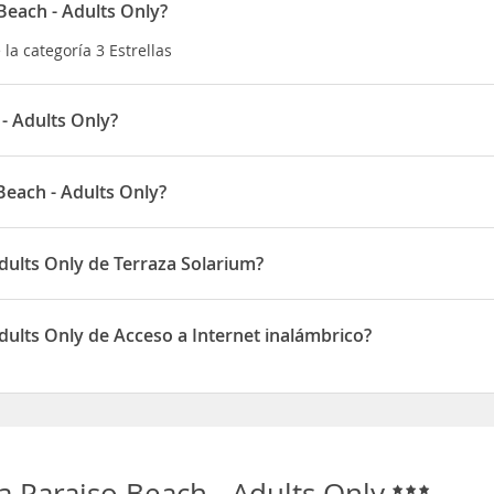
Beach - Adults Only?
la categoría 3 Estrellas
- Adults Only?
ión, en el corazón de
Es Cana
, donde encontrará tiendas, restauran
Beach - Adults Only?
pie de
Punta Arabí
, que abre los miércoles, a 500 m hay una parada
 ubicado en Av/ de Punta Arabi s/n
dults Only de Terraza Solarium?
dispone de Terraza Solarium
dults Only de Acceso a Internet inalámbrico?
dispone de Acceso a Internet inalámbrico
a Paraiso Beach - Adults Only