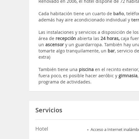
Renovado en 2006, el hotel dispone de 72 habita
Cada habitación tiene un cuarto de
baño
, teléf
además hay aire acondicionado individual y
ter
Las instalaciones y servicios a disposición de los
área de
recepción
abierta las
24 horas,
caja fuer
un
ascensor
y un guardarropa. También hay u
tomarte algo tranquilamente, un
bar
, servicio d
extra)
También tiene una
piscina
en el recinto exterio
fuera poco, es posible hacer aeróbic y
gimnasia
programa de actividades.
Servicios
Hotel
Acceso a Internet inalámb