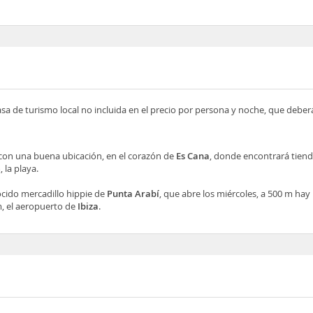
asa de turismo local no incluida en el precio por persona y noche, que deber
con una buena ubicación, en el corazón de
Es Cana
, donde encontrará tiend
 la playa.
ocido mercadillo hippie de
Punta Arabí
, que abre los miércoles, a 500 m ha
m, el aeropuerto de
Ibiza
.