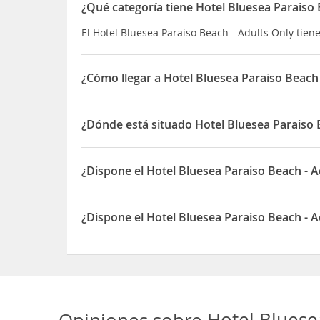
¿Qué categoría tiene Hotel Bluesea Paraiso 
El Hotel Bluesea Paraiso Beach - Adults Only tiene 
¿Cómo llegar a Hotel Bluesea Paraiso Beach 
Este acogedor hotel cuenta con una buena ubicac
bares y, a 100 m, la playa.
¿Dónde está situado Hotel Bluesea Paraiso 
A poca distancia está el conocido mercadillo hip
El Hotel Bluesea Paraiso Beach - Adults Only está
público y a 20 Km, el aeropuerto de
Ibiza
.
¿Dispone el Hotel Bluesea Paraiso Beach - A
Sí, el Hotel Bluesea Paraiso Beach - Adults Only 
¿Dispone el Hotel Bluesea Paraiso Beach - A
Sí, el Hotel Bluesea Paraiso Beach - Adults Only 
Opiniones sobre
Hotel Bluese