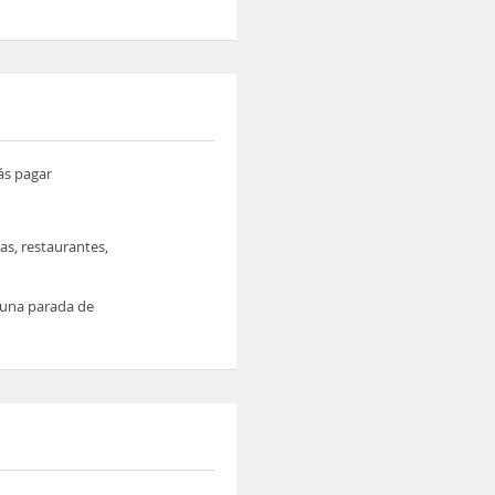
ás pagar
as, restaurantes,
y una parada de