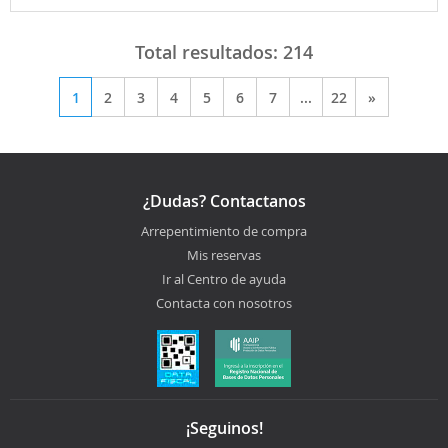
Total resultados:
214
1
2
3
4
5
6
7
...
22
»
¿Dudas? Contactanos
Arrepentimiento de compra
Mis reservas
Ir al Centro de ayuda
Contacta con nosotros
¡Seguinos!