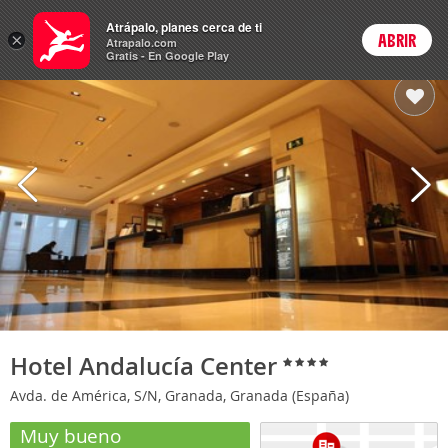
Hoteles
Atrápalo, planes cerca de ti
ARS
×
ABRIR
Cambiar moneda
Login
Precios en
Peso 
Atrapalo.com
Gratis - En Google Play
Hotel Andalucía Center
Avda. de América, S/N, Granada, Granada (España)
Muy bueno