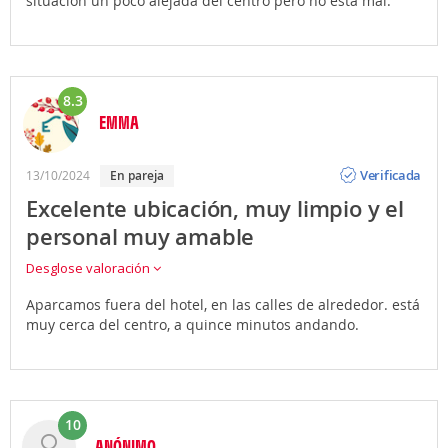
situación un poco alejada del centro pero no está mal.
8.3
EMMA
Opinión
Verificada
13/10/2024
En pareja
Excelente ubicación, muy limpio y el
personal muy amable
Desglose valoración
Aparcamos fuera del hotel, en las calles de alrededor. está
muy cerca del centro, a quince minutos andando.
10
ANÓNIMO