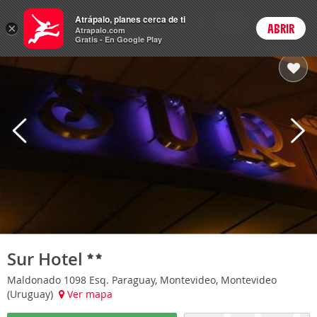
Hoteles
Atrápalo, planes cerca de ti
ARS
×
ABRIR
Cambiar moneda
Login
Precios en
Peso 
Atrapalo.com
Gratis - En Google Play
Sur Hotel
Maldonado 1098 Esq. Paraguay, Montevideo, Montevideo
(Uruguay)
Ver mapa