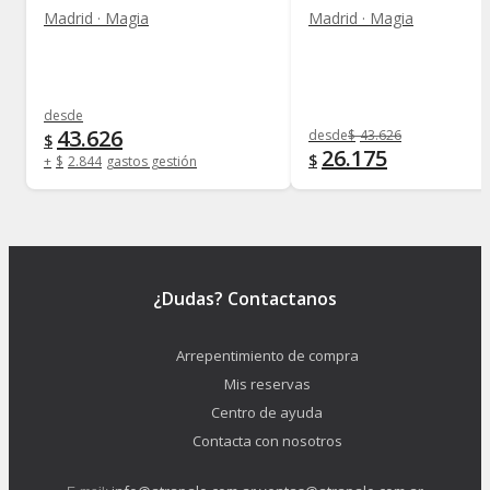
Madrid · Magia
Madrid · Magia
desde
43.626
desde
$
43.626
$
26.175
$
+
$
2.844
gastos gestión
¿Dudas? Contactanos
Arrepentimiento de compra
Mis reservas
Centro de ayuda
Contacta con nosotros