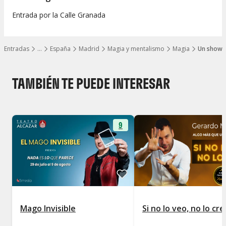
Entrada por la Calle Granada
Entradas
…
España
Madrid
Magia y mentalismo
Magia
Un show d
Mostrar todos los niveles
TAMBIÉN TE PUEDE INTERESAR
9
Mago Invisible
Si no lo veo, no lo cre