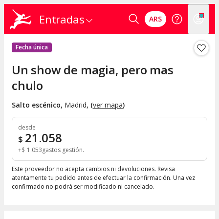
Entradas
ARS
Fecha única
Un show de magia, pero mas
chulo
Salto escénico
,
Madrid
, (
ver mapa
)
desde
21.058
$
+
$
1.053
gastos gestión
Este proveedor no acepta cambios ni devoluciones. Revisa
atentamente tu pedido antes de efectuar la confirmación. Una vez
confirmado no podrá ser modificado ni cancelado.