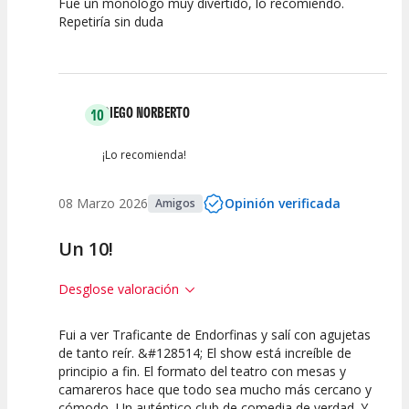
Fue un monólogo muy divertido, lo recomiendo.
10
7.5
10
Repetiría sin duda
Calidad del
Puesta en
Interpretación
Espectáculo
Escena
artística
DIEGO NORBERTO
10
¡Lo recomienda!
08 Marzo 2026
Opinión verificada
Amigos
Un 10!
Desglose valoración
Fui a ver Traficante de Endorfinas y salí con agujetas
10
10
10
de tanto reír. &#128514; El show está increíble de
principio a fin. El formato del teatro con mesas y
Calidad del
Puesta en
Interpretación
camareros hace que todo sea mucho más cercano y
Espectáculo
Escena
artística
cómodo, Un auténtico club de comedia de verdad. Y