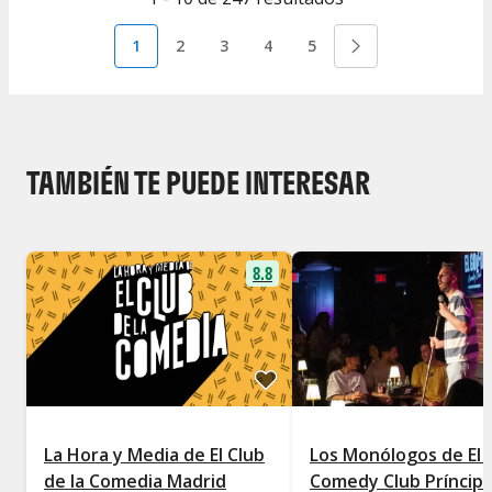
1
2
3
4
5
TAMBIÉN TE PUEDE INTERESAR
8.8
La Hora y Media de El Club
Los Monólogos de El 
de la Comedia Madrid
Comedy Club Príncip