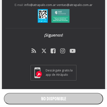
info@atrapalo.com.ar
ventas@atrapalo.com.ar
E-mail:
¡Síguenos!
Descárgate gratis la
app de Atrápalo
Operador Responsable ATRAPALO Legajo 15.735 Atrapalo SRL
Cabildo 1072, CABA - CP 1426.
NO DISPONIBLE