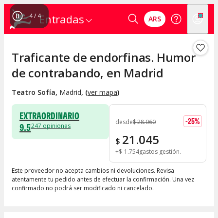
4
/
4
Entradas
ARS
Traficante de endorfinas. Humor
de contrabando, en Madrid
Teatro Sofía
,
Madrid
, (
ver mapa
)
EXTRAORDINARIO
-
25
%
desde
$
28.060
9.5
247
opiniones
21.045
$
+
$
1.754
gastos gestión
Este proveedor no acepta cambios ni devoluciones. Revisa
atentamente tu pedido antes de efectuar la confirmación. Una vez
confirmado no podrá ser modificado ni cancelado.