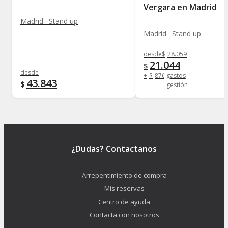
Vergara en Madrid
Madrid · Stand up
Madrid · Stand up
desde
$
28.059
21.044
$
desde
+
$
876
gastos
43.843
$
gestión
¿Dudas? Contactanos
Arrepentimiento de compra
Mis reservas
Centro de ayuda
Contacta con nosotros