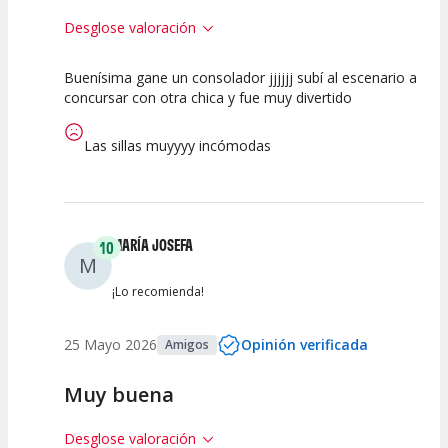
Desglose valoración
Buenísima gane un consolador jjjjjj subí al escenario a
10
10
10
concursar con otra chica y fue muy divertido
Calidad del
Puesta en
Interpretación
Espectáculo
Escena
artística
Las sillas muyyyy incómodas
MARÍA JOSEFA
10
M
¡Lo recomienda!
25 Mayo 2026
Opinión verificada
Amigos
Muy buena
Desglose valoración