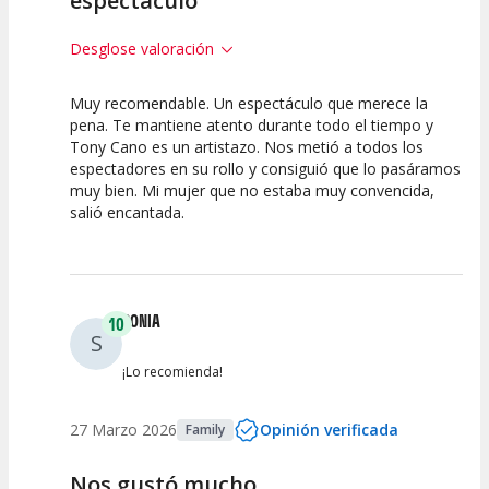
espectaculo
Desglose valoración
Muy recomendable. Un espectáculo que merece la
10
10
10
pena. Te mantiene atento durante todo el tiempo y
Tony Cano es un artistazo. Nos metió a todos los
Calidad del
Puesta en
Interpretación
espectadores en su rollo y consiguió que lo pasáramos
Espectáculo
Escena
artística
muy bien. Mi mujer que no estaba muy convencida,
salió encantada.
SONIA
10
S
¡Lo recomienda!
27 Marzo 2026
Opinión verificada
Family
Nos gustó mucho