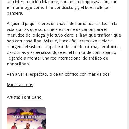
una interpretación hilarante, con mucha improvisación,
con
el monólogo como hilo conductor
, y el buen rollo por
bandera.
Alguien dijo que si eres un chaval de barrio tus salidas en la
vida son las que son, que eres carne de cañón para el
menudeo de lo ilegal y lo tuvo claro:
si hay que traficar que
sea con cosa fina
. Así que, hace años comenzó a vivir al
margen del sistema trapicheando con dopamina, serotonina,
oxitocinas y especializándose en el humor de contrabando,
llegando a montar una red internacional de
tráfico de
endorfinas.
Ven a ver el espectáculo de un cómico con más de dos
décadas sobre los escenarios, un show para desconectar de
Mostrar más
la rutina y cargar pilas a base de sonrisas, risas y carcajadas.
Artista:
Toni Cano