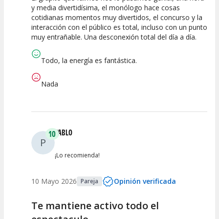
y media divertidísima, el monólogo hace cosas
cotidianas momentos muy divertidos, el concurso y la
Calidad del
Puesta en
Interpretación
interacción con el público es total, incluso con un punto
Espectáculo
Escena
artística
muy entrañable. Una desconexión total del día a día.
Todo, la energía es fantástica.
Nada
PABLO
10
P
¡Lo recomienda!
10 Mayo 2026
Opinión verificada
Pareja
Te mantiene activo todo el