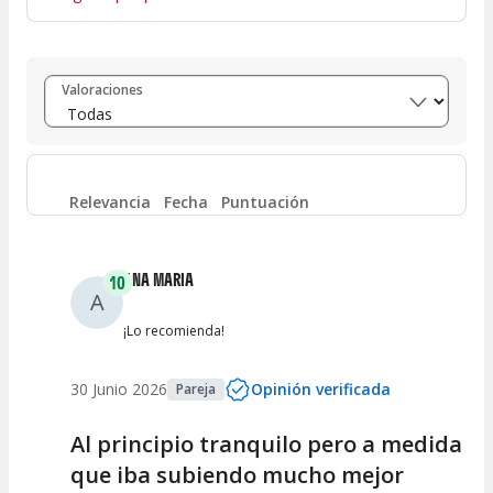
Entre 8 y 10
(
229
)
Valoraciones
Entre 6 y 8
(
7
)
Entre 4 y 6
(
6
)
Relevancia
Fecha
Puntuación
Entre 2 y 4
(
2
)
ANA MARIA
10
A
Entre 0 y 2
(
3
)
¡Lo recomienda!
30 Junio 2026
Opinión verificada
Pareja
Al principio tranquilo pero a medida
que iba subiendo mucho mejor