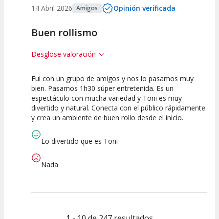
14 Abril 2026
Opinión verificada
Amigos
Buen rollismo
Desglose valoración
Fui con un grupo de amigos y nos lo pasamos muy
10
10
10
bien. Pasamos 1h30 súper entretenida. Es un
espectáculo con mucha variedad y Toni es muy
Calidad del
Puesta en
Interpretación
divertido y natural. Conecta con el público rápidamente
Espectáculo
Escena
artística
y crea un ambiente de buen rollo desde el inicio.
Lo divertido que es Toni
Nada
1 - 10 de 247 resultados