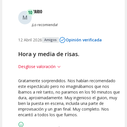
MARIO
10
M
¡Lo recomienda!
12 Abril 2026
Opinión verificada
Amigos
Hora y media de risas.
Desglose valoración
Gratamente sorprendidos. Nos habían recomendado
10
10
10
este espectáculo pero no imaginábamos que nos
íbamos a reír tanto, no paramos en los 90 minutos que
Calidad del
Puesta en
Interpretación
dura, aproximadamente. Muy ingenioso el guion, muy
Espectáculo
Escena
artística
bien la puesta en escena, incluida una parte de
improvisación y un gran final. Muy completo. Nos
encantó a todos los que fuimos.