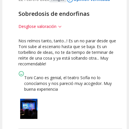
Sobredosis de endorfinas
Desglose valoración
Nos reímos tanto, tanto...! Es un no parar desde que
10
10
10
Toni sube al escenario hasta que se baja. Es un
torbellino de ideas, no te da tiempo de terminar de
Calidad del
Puesta en
Interpretación
reírte de una cosa y ya está soltando otra... Muy
Espectáculo
Escena
artística
recomendable!
Toni Cano es genial, el teatro Sofía no lo
conocíamos y nos pareció muy acogedor. Muy
buena experiencia