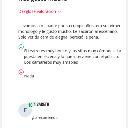
Desglose valoración
Llevamos a mi padre por su cumpleaños, era su primer
10
10
10
monologo y le gusto mucho. Le sacaron al escenario.
Solo ver du cara de alegría, pereció la pena.
Calidad del
Puesta en
Interpretación
Espectáculo
Escena
artística
El teatro es muy bonito y las sillas muy cómodas. La
puesta en escena y lo que interviene con el público.
Los camareros muy amables
Nada
ELISABETH
10
E
¡Lo recomienda!