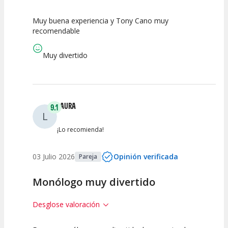
Muy buena experiencia y Tony Cano muy
10
10
10
recomendable
Calidad del
Puesta en
Interpretación
Espectáculo
Escena
artística
Muy divertido
LAURA
9.1
L
¡Lo recomienda!
03 Julio 2026
Opinión verificada
Pareja
Monólogo muy divertido
Desglose valoración