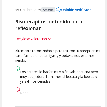
05 Octubre 2025
Opinión verificada
Amigos
Risoterapia+ contenido para
reflexionar
Desglose valoración
Altamente recomendable para reir con tu pareja; en mi
7.5
7.5
7.5
caso fuimos cinco amigas y y todavía nos estamos
riendo...
Calidad del
Puesta en
Interpretación
Espectáculo
Escena
artística
Los actores lo hacían muy bién Sala pequeña pero
muy acogedora Tomamos el bocata y la bebida u
ya salimos cenadas
Nada