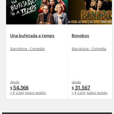
Una bufetada a temps
Bonobos
Barcelona · Comedia
Barcelona · Comedia
desde
desde
54.366
31.567
$
$
+
$
4.384
gastos gestión
+
$
2.630
gastos gestión