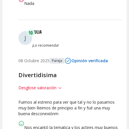
Nada
JULIA
10
J
¡Lo recomienda!
08 Octubre 2025
Opinión verificada
Pareja
Divertidisima
Desglose valoración
Fuimos al estreno para ver que tal y no lo pasamos
10
10
10
muy bien Reimos de principio a fin y fué una muy
buena desconexiónm
Calidad del
Puesta en
Interpretación
Espectáculo
Escena
artística
Nos encantó la tematica y los actires muy buenos