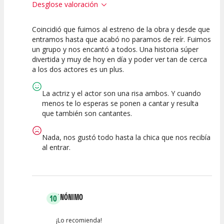
Desglose valoración
Coincidió que fuimos al estreno de la obra y desde que
10
10
10
entramos hasta que acabó no paramos de reír. Fuimos
un grupo y nos encantó a todos. Una historia súper
Calidad del
Puesta en
Interpretación
divertida y muy de hoy en día y poder ver tan de cerca
Espectáculo
Escena
artística
a los dos actores es un plus.
La actriz y el actor son una risa ambos. Y cuando
menos te lo esperas se ponen a cantar y resulta
que también son cantantes.
Nada, nos gustó todo hasta la chica que nos recibía
al entrar.
ANÓNIMO
10
¡Lo recomienda!