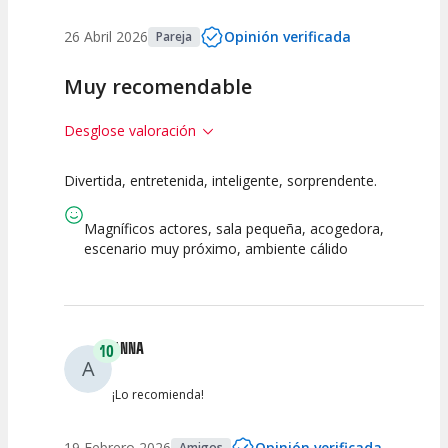
26 Abril 2026
Opinión verificada
Pareja
Muy recomendable
Desglose valoración
Divertida, entretenida, inteligente, sorprendente.
10
10
10
Calidad del
Puesta en
Interpretación
Magníficos actores, sala pequeña, acogedora,
Espectáculo
Escena
artística
escenario muy próximo, ambiente cálido
ANNA
10
A
¡Lo recomienda!
19 Febrero 2026
Opinión verificada
Amigos