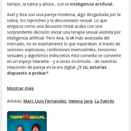
tiempo, la rutina y ahora... con la
inteligencia artificial.
Axel y Bea son una pareja moderna, algo desgastada por la
rutina, los reproches y la desconexión sexual. Lo que
empieza como una discusión trivial acaba con una
sorprendente decisión: iniciar una terapia sexual asistida por
inteligencia artificial. Pero Aria, la
IA
más avanzada del
mercado, no es exactamente lo que esperaban. A través de
sesiones explosivas, confesiones inverosímiles, tensiones
sexuales y algoritmos indiscretos esta comedia se convierte
en un espejo hilarante - y a veces incómodo - de nuestras
relaciones de pareja en la era digital.
¿Y tú, estarías
dispuesto a probar?
¡Consigue ya tu entrada y no te pierdas esta pieza con
Mostrar más
pinceladas musicales que es perfecta para un buen rato de
evasión!
Artistas:
Marc Lluis Fernandez
,
Helena Jara
,
Lu Fabrés