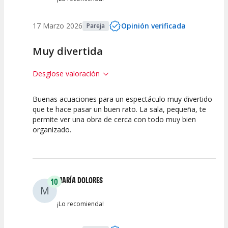
17 Marzo 2026
Opinión verificada
Pareja
Muy divertida
Desglose valoración
Buenas acuaciones para un espectáculo muy divertido
10
10
10
que te hace pasar un buen rato. La sala, pequeña, te
permite ver una obra de cerca con todo muy bien
Calidad del
Puesta en
Interpretación
organizado.
Espectáculo
Escena
artística
MARÍA DOLORES
10
M
¡Lo recomienda!