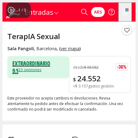
1
/
3
Entradas
ARS
TerapIA Sexual
Sala Pangolí
,
Barcelona
, (
ver mapa
)
EXTRAORDINARIO
-
36
%
desde
$
38.582
9.1
23
opiniones
24.552
$
+
$
3.157
gastos gestión
Este proveedor no acepta cambios ni devoluciones. Revisa
atentamente tu pedido antes de efectuar la confirmación. Una vez
confirmado no podrá ser modificado ni cancelado.