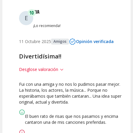
EVA
10
E
¡Lo recomienda!
11 Octubre 2025
Opinión verificada
Amigos
Divertidísima!!
Desglose valoración
Fui con una amiga y no nos lo pudimos pasar mejor.
10
10
10
La historia, los actores, la música... Porque no
esperábamos que también cantaran... Una idea super
Calidad del
Puesta en
Interpretación
original, actual y divertida.
Espectáculo
Escena
artística
El buen rato de risas que nos pasamos y encima
cantaron una de mis canciones preferidas.