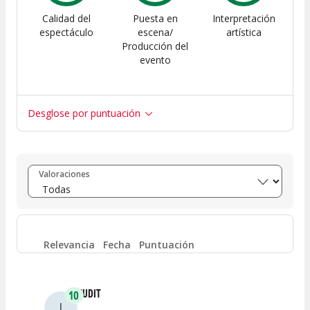
Calidad del
Puesta en
Interpretación
espectáculo
escena/
artística
Producción del
evento
Desglose por puntuación
Entre 8 y 10
(
18
)
Valoraciones
Entre 6 y 8
(
5
)
Entre 4 y 6
(
1
)
Relevancia
Fecha
Puntuación
Entre 2 y 4
(
0
)
JUDIT
10
J