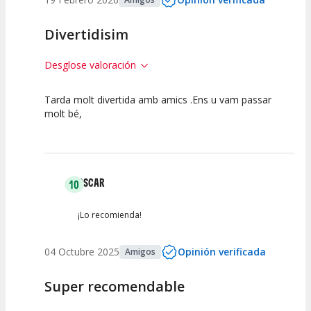
Divertidisim
Desglose valoración
Tarda molt divertida amb amics .Ens u vam passar
10
10
10
molt bé,
Calidad del
Puesta en
Interpretación
Espectáculo
Escena
artística
OSCAR
10
¡Lo recomienda!
04 Octubre 2025
Opinión verificada
Amigos
Super recomendable