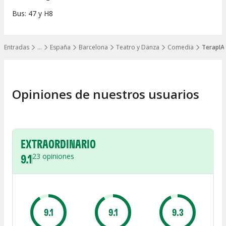
Bus: 47 y H8
Entradas
…
España
Barcelona
Teatro y Danza
Comedia
TerapIA
Mostrar todos los niveles
Opiniones de nuestros usuarios
EXTRAORDINARIO
9.1
23
opiniones
9.1
9.1
9.3