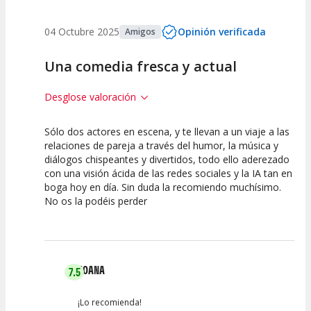
04 Octubre 2025
Opinión verificada
Amigos
Una comedia fresca y actual
Desglose valoración
Sólo dos actores en escena, y te llevan a un viaje a las
10
10
10
relaciones de pareja a través del humor, la música y
diálogos chispeantes y divertidos, todo ello aderezado
Calidad del
Puesta en
Interpretación
con una visión ácida de las redes sociales y la IA tan en
Espectáculo
Escena
artística
boga hoy en día. Sin duda la recomiendo muchísimo.
No os la podéis perder
JOANA
7.5
¡Lo recomienda!