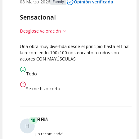
08 Marzo 2026
Opinión verificada
Family
Sensacional
Desglose valoración
Una obra muy divertida desde el principio hasta el final
10
10
10
la recomiendo 100x100 nos encantó a todos son
actores CON MAYÚSCULAS
Calidad del
Puesta en
Interpretación
Espectáculo
Escena
artística
Todo
Se me hizo corta
HELENA
10
H
¡Lo recomienda!