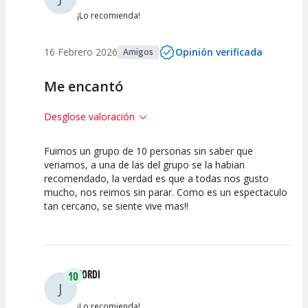
Entre 0 y 2
(
0
)
¡Lo recomienda!
16 Febrero 2026
Opinión verificada
Amigos
Me encantó
Desglose valoración
Fuimos un grupo de 10 personas sin saber que
10
10
10
veriamos, a una de las del grupo se la habian
recomendado, la verdad es que a todas nos gusto
Calidad del
Puesta en
Interpretación
mucho, nos reimos sin parar. Como es un espectaculo
Espectáculo
Escena
artística
tan cercano, se siente vive mas!!
JORDI
10
J
¡Lo recomienda!