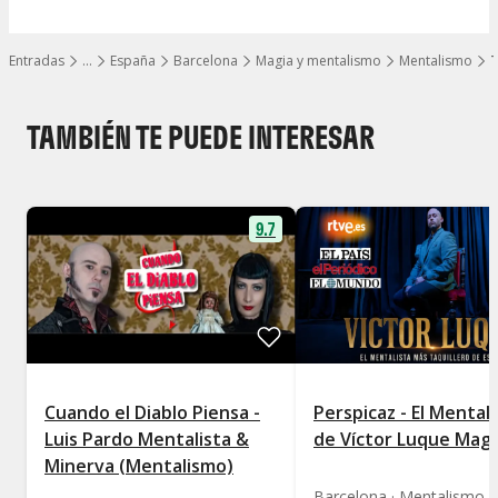
Entradas
…
España
Barcelona
Magia y mentalismo
Mentalismo
T
Mostrar todos los niveles
TAMBIÉN TE PUEDE INTERESAR
9.7
Cuando el Diablo Piensa -
Perspicaz - El Mental
Luis Pardo Mentalista &
de Víctor Luque Mag
Minerva (Mentalismo)
Barcelona · Mentalismo