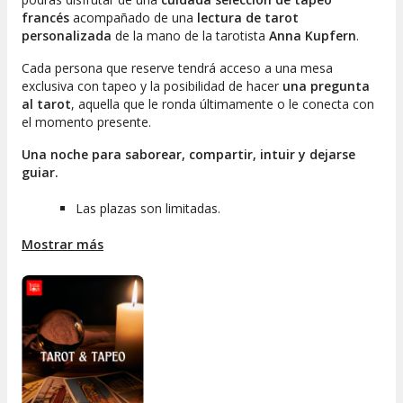
francés
acompañado de una
lectura de tarot
personalizada
de la mano de la tarotista
Anna Kupfern
.
Cada persona que reserve tendrá acceso a una mesa
exclusiva con tapeo y la posibilidad de hacer
una pregunta
al tarot
, aquella que le ronda últimamente o le conecta con
el momento presente.
Una noche para saborear, compartir, intuir y dejarse
guiar.
Las plazas son limitadas.
La bebida no está incluida.
Mostrar más
Se recomienda llegar 30 minutos antes del inicio del
evento.
Se os llamará entre las 20:30 y las 21:30 para
realizar vuestra pregunta.
La tarotista no pasa por las mesas, cada uno de
l@s client@s acuden a ella por orden de llegada.
Importante
Si se llega pasados 15 minutos después de la hora, su mesa