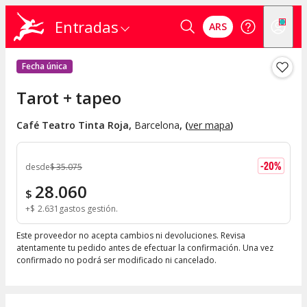
Entradas
ARS
Fecha única
Tarot + tapeo
Café Teatro Tinta Roja
,
Barcelona
, (
ver mapa
)
-
20
%
desde
$
35.075
28.060
$
+
$
2.631
gastos gestión
Este proveedor no acepta cambios ni devoluciones. Revisa
atentamente tu pedido antes de efectuar la confirmación. Una vez
confirmado no podrá ser modificado ni cancelado.