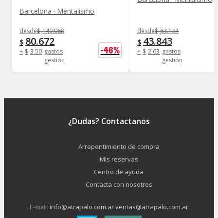
Barcelona · Mentalismo
desde
$
149.068
desde
$
63.134
80.672
43.843
$
$
-
46
%
+
$
3.507
gastos
+
$
2.630
gastos
gestión
gestión
¿Dudas? Contactanos
Arrepentimiento de compra
Mis reservas
Centro de ayuda
Contacta con nosotros
info@atrapalo.com.ar
ventas@atrapalo.com.ar
E-mail: