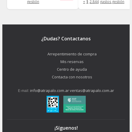
gestión
+
$
2.844
gastos gestión
¿Dudas? Contactanos
Arrepentimiento de compra
Mis reservas
Centro de ayuda
Contacta con nosotros
info@atrapalo.com.ar
ventas@atrapalo.com.ar
E-mail:
¡Síguenos!