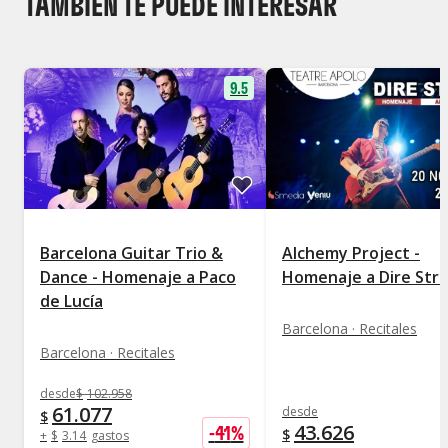
TAMBIÉN TE PUEDE INTERESAR
9.5
Barcelona Guitar Trio &
Alchemy Project -
Dance - Homenaje a Paco
Homenaje a Dire Stra
de Lucía
Barcelona · Recitales
Barcelona · Recitales
desde
$
102.958
61.077
desde
$
43.626
-
41
%
$
+
$
3.141
gastos