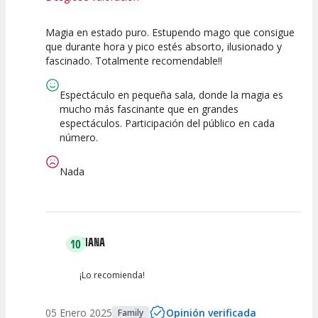
Magia en estado puro. Estupendo mago que consigue
10
10
10
que durante hora y pico estés absorto, ilusionado y
fascinado. Totalmente recomendable!!
Calidad del
Puesta en
Interpretación
Espectáculo
Escena
artística
Espectáculo en pequeña sala, donde la magia es
mucho más fascinante que en grandes
espectáculos. Participación del público en cada
número.
Nada
DIANA
10
¡Lo recomienda!
05 Enero 2025
Opinión verificada
Family