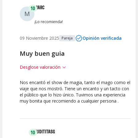
MARC
10
M
Entre 0 y 2
(
0
)
¡Lo recomienda!
09 Noviembre 2025
Opinión verificada
Pareja
Muy buen guia
Desglose valoración
Nos encantó el show de magia, tanto el mago como el
10
10
10
viaje que nos mostró. Tiene un encanto y un tacto con
el público que lo hizo único. Tuvimos una experiencia
Calidad del
Puesta en
Interpretación
muy bonita que recomiendo a cualquier persona .
Espectáculo
Escena
artística
JUDITITASG
10