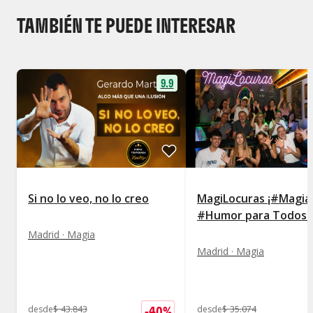
TAMBIÉN TE PUEDE INTERESAR
9.9
Si no lo veo, no lo creo
MagiLocuras ¡#Magia
#Humor para Todos!
Madrid · Magia
Madrid · Magia
-
40
%
desde
$
43.843
desde
$
35.074