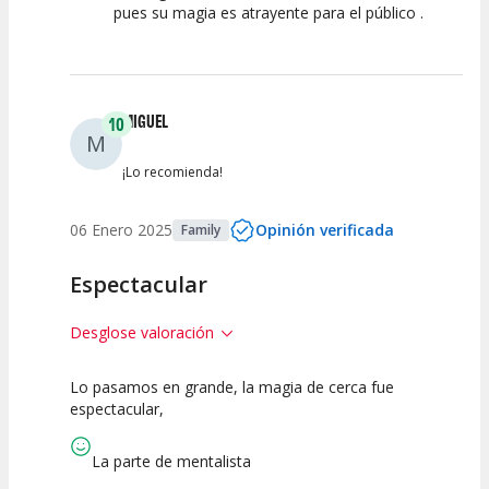
pues su magia es atrayente para el público .
MIGUEL
10
M
¡Lo recomienda!
06 Enero 2025
Opinión verificada
Family
Espectacular
Desglose valoración
Lo pasamos en grande, la magia de cerca fue
10
10
10
espectacular,
Calidad del
Puesta en
Interpretación
Espectáculo
Escena
artística
La parte de mentalista