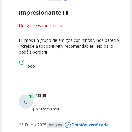
Impresionante!!!!!
Desglose valoración
Fuimos un grupo de amigos con niños y nos pareció
10
10
10
increíble a todos!!!! Muy recomendable!!!! No os lo
podéis perder!!!!
Calidad del
Puesta en
Interpretación
Espectáculo
Escena
artística
Todo
CARLOS
10
C
¡Lo recomienda!
05 Enero 2025
Opinión verificada
Amigos