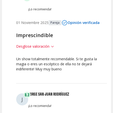
¡Lo recomienda!
01 Noviembre 2025
Opinión verificada
Pareja
Imprescindible
Desglose valoración
Un show totalmente recomendable. Si te gusta la
10
10
10
magia o eres un escéptico de ella no te dejará
indiferente! Muy muy bueno
Calidad del
Puesta en
Interpretación
Espectáculo
Escena
artística
JORGE SAN JUAN RODRÍGUEZ
8.3
J
¡Lo recomienda!