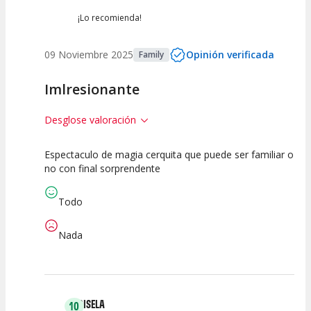
¡Lo recomienda!
09 Noviembre 2025
Opinión verificada
Family
Imlresionante
Desglose valoración
Espectaculo de magia cerquita que puede ser familiar o
10
10
10
no con final sorprendente
Calidad del
Puesta en
Interpretación
Espectáculo
Escena
artística
Todo
Nada
GISELA
10