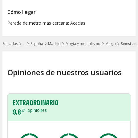
Cómo llegar
Parada de metro más cercana: Acacias
Entradas
…
España
Madrid
Magia y mentalismo
Magia
Sinestesia
Mostrar todos los niveles
Opiniones de nuestros usuarios
EXTRAORDINARIO
9.8
21
opiniones