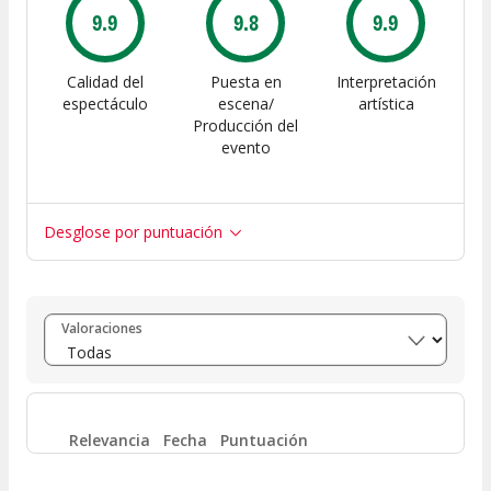
9.9
9.8
9.9
Calidad del
Puesta en
Interpretación
espectáculo
escena/
artística
Producción del
evento
Desglose por puntuación
Entre 8 y 10
(
21
)
Valoraciones
Entre 6 y 8
(
0
)
Entre 4 y 6
(
0
)
Relevancia
Fecha
Puntuación
Entre 2 y 4
(
0
)