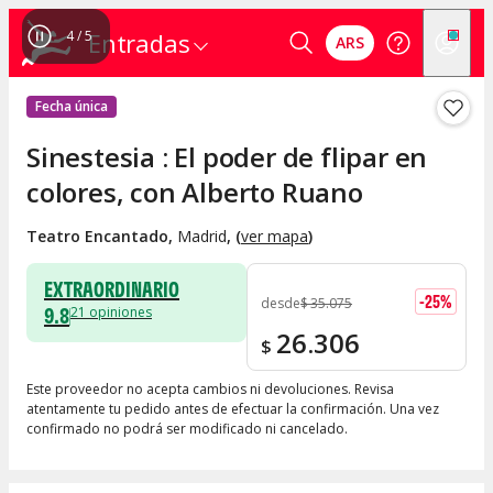
4
/
5
Entradas
ARS
Fecha única
Sinestesia : El poder de flipar en
colores, con Alberto Ruano
Teatro Encantado
,
Madrid
, (
ver mapa
)
EXTRAORDINARIO
-
25
%
desde
$
35.075
9.8
21
opiniones
26.306
$
Este proveedor no acepta cambios ni devoluciones. Revisa
atentamente tu pedido antes de efectuar la confirmación. Una vez
confirmado no podrá ser modificado ni cancelado.