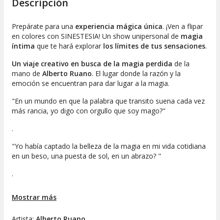
Descripción
Prepárate para una
experiencia mágica única
. ¡Ven a flipar
en colores con SINESTESIA! Un show unipersonal de
magia
íntima
que te hará explorar
los límites de tus sensaciones
.
Un viaje creativo en busca de la magia perdida
de la
mano de
Alberto Ruano
. El lugar donde la razón y la
emoción se encuentran para dar lugar a la magia.
"En un mundo en que la palabra que transito suena cada vez
más rancia, yo digo con orgullo que soy mago?"
.
"Yo había captado la belleza de la magia en mi vida cotidiana
en un beso, una puesta de sol, en un abrazo? "
.
"Por ello os invito a vivir una experiencia mágica, aquí y
Mostrar más
ahora?"
Artista:
Alberto Ruano