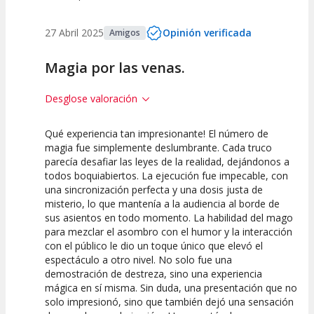
27 Abril 2025
Opinión verificada
Amigos
Magia por las venas.
Desglose valoración
Qué experiencia tan impresionante! El número de
10
10
10
magia fue simplemente deslumbrante. Cada truco
parecía desafiar las leyes de la realidad, dejándonos a
Calidad del
Puesta en
Interpretación
todos boquiabiertos. La ejecución fue impecable, con
Espectáculo
Escena
artística
una sincronización perfecta y una dosis justa de
misterio, lo que mantenía a la audiencia al borde de
sus asientos en todo momento. La habilidad del mago
para mezclar el asombro con el humor y la interacción
con el público le dio un toque único que elevó el
espectáculo a otro nivel. No solo fue una
demostración de destreza, sino una experiencia
mágica en sí misma. Sin duda, una presentación que no
solo impresionó, sino que también dejó una sensación