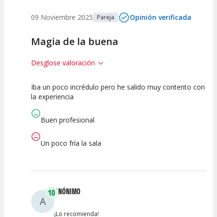
09 Noviembre 2025
Opinión verificada
Pareja
Magia de la buena
Desglose valoración
Iba un poco incrédulo pero he salido muy contento con
7.5
7.5
10
la experiencia
Calidad del
Puesta en
Interpretación
Espectáculo
Escena
artística
Buen profesional
Un poco fría la sala
ANÓNIMO
10
A
¡Lo recomienda!