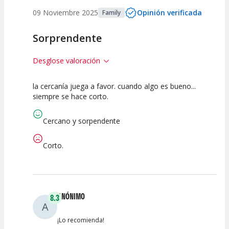
09 Noviembre 2025
Opinión verificada
Family
Sorprendente
Desglose valoración
la cercanía juega a favor. cuando algo es bueno...
10
7.5
7.5
siempre se hace corto.
Calidad del
Puesta en
Interpretación
Espectáculo
Escena
artística
Cercano y sorpendente
Corto.
ANÓNIMO
8.3
A
¡Lo recomienda!