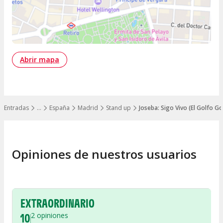
Abrir mapa
Entradas
…
España
Madrid
Stand up
Joseba: Sigo Vivo (El Golfo G
Mostrar todos los niveles
Opiniones de nuestros usuarios
EXTRAORDINARIO
10
2
opiniones