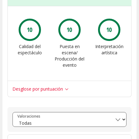
10
10
10
Calidad del
Puesta en
Interpretación
espectáculo
escena/
artística
Producción del
evento
Desglose por puntuación
Entre 8 y 10
(
2
)
Valoraciones
Entre 6 y 8
(
0
)