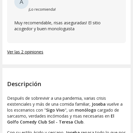
A
¡Lo recomienda!
Muy recomendable, risas aseguradas! El sitio
acogedor y buen monologuista
Ver las 2 opiniones
Descripción
Después de sobrevivir a una pandemia, varias crisis
existenciales y más de una comida familiar,
Joseba
vuelve a
los escenarios con "
Sigo Vivo
", un
monólogo
cargado de
sarcasmo, verdades incómodas y risas necesarias en
El
Golfo Comedy Club Sol - Teresa Club
.
Con su estilo ácido y cercano,
Joseba
repasa todo lo que nos