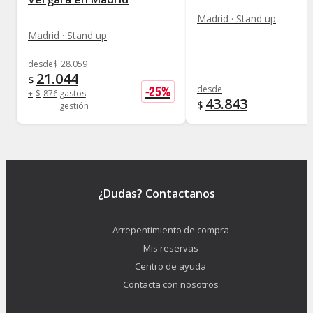
Madrid · Stand up
Madrid · Stand up
desde
$
28.059
21.044
$
-
25
%
desde
+
$
876
gastos
43.843
$
gestión
¿Dudas? Contactanos
Arrepentimiento de compra
Mis reservas
Centro de ayuda
Contacta con nosotros