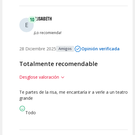
ELISABETH
10
E
¡Lo recomienda!
28 Diciembre 2025
Opinión verificada
Amigos
Totalmente recomendable
Desglose valoración
Te partes de la risa, me encantaría ir a verle a un teatro
10
10
10
grande
Calidad del
Puesta en
Interpretación
Espectáculo
Escena
artística
Todo