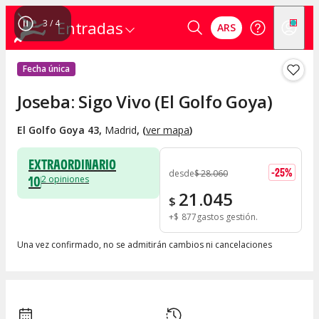
4
/
4
Entradas
ARS
Fecha única
Joseba: Sigo Vivo (El Golfo Goya)
El Golfo Goya 43
,
Madrid
, (
ver mapa
)
EXTRAORDINARIO
-
25
%
desde
$
28.060
10
2
opiniones
21.045
$
+
$
877
gastos gestión
Una vez confirmado, no se admitirán cambios ni cancelaciones