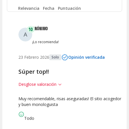
Entre 4 y 6
(
0
)
Relevancia
Fecha
Puntuación
Entre 2 y 4
(
0
)
ANÓNIMO
10
A
Entre 0 y 2
(
0
)
¡Lo recomienda!
23 Febrero 2026
Opinión verificada
Solo
Súper top!!
Desglose valoración
Muy recomendable, risas aseguradas! El sitio acogedor
10
10
10
y buen monologuista
Calidad del
Puesta en
Interpretación
Espectáculo
Escena
artística
Todo