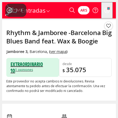
Entradas
ARS
1
/
3
Rhythm & Jamboree -Barcelona Big
Blues Band feat. Wax & Boogie
Jamboree 3
,
Barcelona
, (
ver mapa
)
EXTRAORDINARIO
desde
35.075
10
1
opiniones
$
Este proveedor no acepta cambios ni devoluciones. Revisa
atentamente tu pedido antes de efectuar la confirmación. Una vez
confirmado no podrá ser modificado ni cancelado.