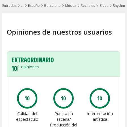
Entradas
…
España
Barcelona
Música
Recitales
Blues
Rhythm &
Mostrar todos los niveles
Opiniones de nuestros usuarios
EXTRAORDINARIO
10
1
opiniones
10
10
10
Calidad del
Puesta en
Interpretación
espectáculo
escena/
artística
Producción del