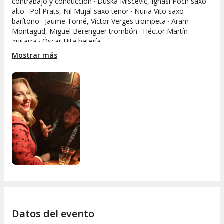
contrabajo y conducción · Duska Miscevic, Ignasi Poch saxo
alto · Pol Prats, Nil Mujal saxo tenor · Nuria Vito saxo
barítono · Jaume Torné, Víctor Verges trompeta · Aram
Montagud, Miguel Berenguer trombón · Héctor Martín
guitarra · Óscar Hita batería.
Mostrar más
Datos del evento