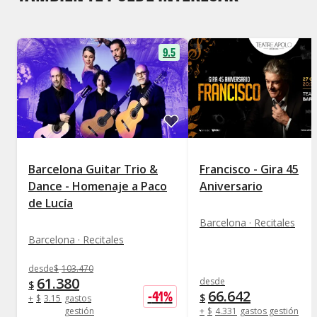
9.5
Barcelona Guitar Trio &
Francisco - Gira 45
Dance - Homenaje a Paco
Aniversario
de Lucía
Barcelona · Recitales
Barcelona · Recitales
desde
$
103.470
61.380
desde
$
66.642
-
41
%
$
+
$
3.156
gastos
gestión
+
$
4.331
gastos gestión