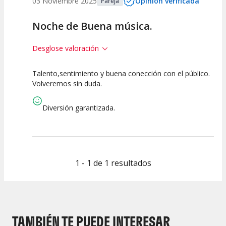
03 Noviembre 2025
Opinión verificada
Pareja
Noche de Buena música.
Desglose valoración
Talento,sentimiento y buena conección con el público.
10
10
10
Volveremos sin duda.
Calidad del
Puesta en
Interpretación
Espectáculo
Escena
artística
Diversión garantizada.
1 - 1 de 1 resultados
TAMBIÉN TE PUEDE INTERESAR