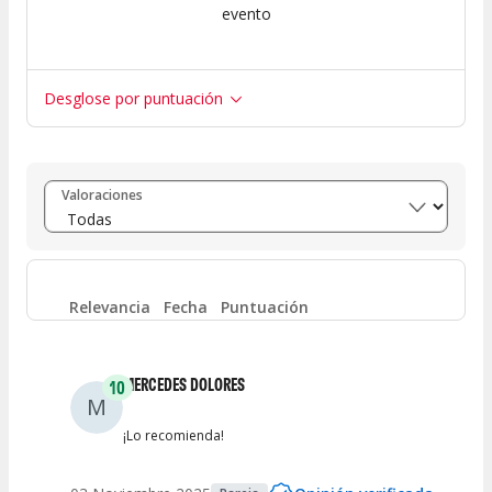
evento
Desglose por puntuación
Entre 8 y 10
(
1
)
Valoraciones
Entre 6 y 8
(
0
)
Entre 4 y 6
(
0
)
Relevancia
Fecha
Puntuación
Entre 2 y 4
(
0
)
MERCEDES DOLORES
10
M
Entre 0 y 2
(
0
)
¡Lo recomienda!