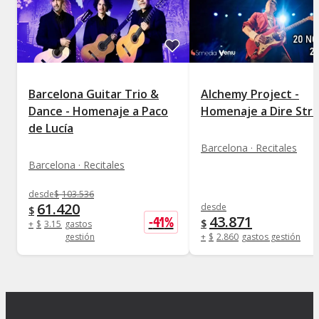
Barcelona Guitar Trio &
Alchemy Project -
Dance - Homenaje a Paco
Homenaje a Dire Stra
de Lucía
Barcelona · Recitales
Barcelona · Recitales
desde
$
103.536
61.420
desde
$
43.871
-
41
%
$
+
$
3.158
gastos
gestión
+
$
2.860
gastos gestión