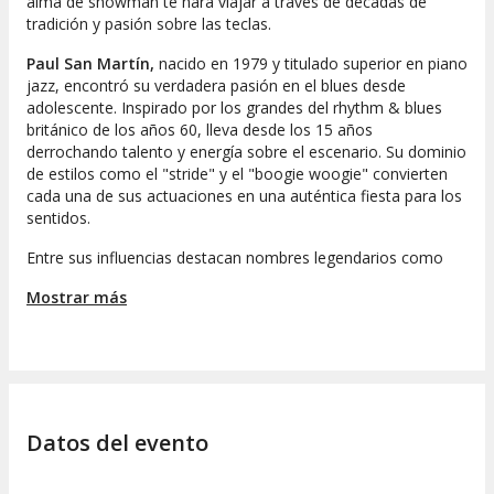
alma de showman te hará viajar a través de décadas de
tradición y pasión sobre las teclas.
Paul San Martín,
nacido en 1979 y titulado superior en piano
jazz, encontró su verdadera pasión en el blues desde
adolescente. Inspirado por los grandes del rhythm & blues
británico de los años 60, lleva desde los 15 años
derrochando talento y energía sobre el escenario. Su dominio
de estilos como el "stride" y el "boogie woogie" convierten
cada una de sus actuaciones en una auténtica fiesta para los
sentidos.
Entre sus influencias destacan nombres legendarios como
Alan Price, Jerry Lee Lewis, Roosevelt Sykes o Dr. John, y a lo
Mostrar más
largo de su carrera ha compartido escenario con artistas de
la talla de Billy Boy Arnold, Nico Wayne Toussaint o Lluís
Coloma, entre otros. Además, en 2023 fue ganador del
prestigioso European Blues Challenge junto a Noa & The Hell
Drinkers, consolidando su posición como uno de los grandes
del blues en Europa.
Datos del evento
Si buscas actividades de ocio al mejor precio y con la máxima
calidad, no puedes dejar pasar la oportunidad de vivir el