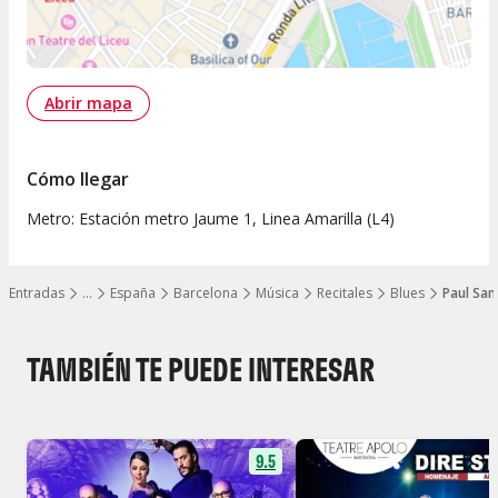
Abrir mapa
Cómo llegar
Metro: Estación metro Jaume 1, Linea Amarilla (L4)
Entradas
…
España
Barcelona
Música
Recitales
Blues
Paul San 
Mostrar todos los niveles
TAMBIÉN TE PUEDE INTERESAR
9.5