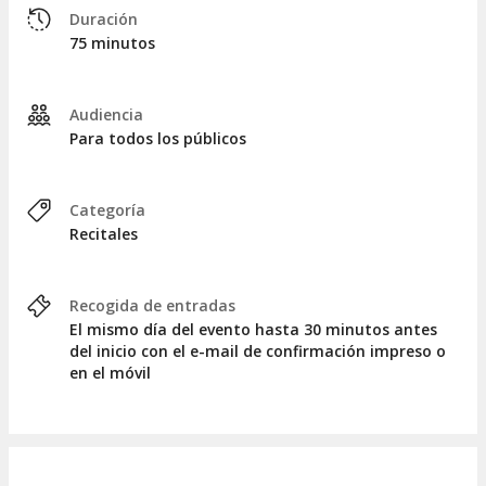
directo de Paul San Martín. Su repertorio, lleno de clásicos y
Duración
de interpretaciones propias, te hará vibrar y te regalará una
75 minutos
experiencia musical única en el MEAM.
No lo dudes, compra tus entradas y disfruta del mejor blues
y boogie con Paul San Martín, el plan perfecto para los
Audiencia
amantes del buen ocio y la música con alma. ¡Deja que el
Para todos los públicos
blues te conquiste!
Paul San Martín,
piano y voz.
Categoría
Recitales
Recogida de entradas
El mismo día del evento hasta 30 minutos antes
del inicio con el e-mail de confirmación impreso o
en el móvil