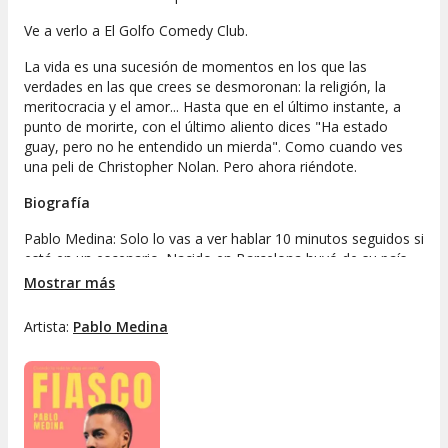
Ve a verlo a El Golfo Comedy Club.
La vida es una sucesión de momentos en los que las
verdades en las que crees se desmoronan: la religión, la
meritocracia y el amor... Hasta que en el último instante, a
punto de morirte, con el último aliento dices "
Ha estado
guay, pero no he entendido un mierda
". Como cuando ves
una peli de Christopher Nolan. Pero ahora riéndote.
Biografía
Pablo Medina: Solo lo vas a ver hablar 10 minutos seguidos si
está en un escenario. Nacido en Barcelona huyó de su país
para labrarse un futuro como cómico en la capital. Le está
Mostrar más
yendo regular, la verdad.
Busca la aprobación de gente
desconocida
por la falta de cariño que tuvo siendo niño... la
Artista:
Pablo Medina
historia de siempre. El muy flipado probó a ser cantautor
antes que cómico, su ego no tiene límites.