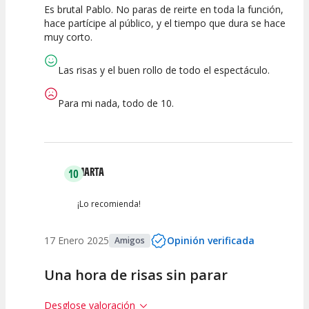
Es brutal Pablo. No paras de reirte en toda la función,
10
10
10
hace partícipe al público, y el tiempo que dura se hace
muy corto.
Calidad del
Puesta en
Interpretación
Espectáculo
Escena
artística
Las risas y el buen rollo de todo el espectáculo.
Para mi nada, todo de 10.
MARTA
10
¡Lo recomienda!
17 Enero 2025
Opinión verificada
Amigos
Una hora de risas sin parar
Desglose valoración