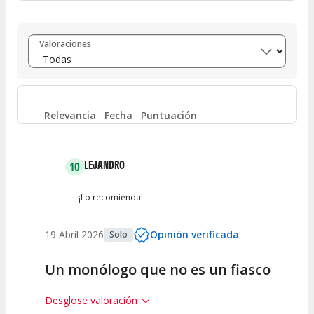
Entre 8 y 10
(
8
)
Valoraciones
Entre 6 y 8
(
0
)
Entre 4 y 6
(
0
)
Relevancia
Fecha
Puntuación
Entre 2 y 4
(
1
)
ALEJANDRO
10
Entre 0 y 2
(
0
)
¡Lo recomienda!
19 Abril 2026
Opinión verificada
Solo
Un monólogo que no es un fiasco
Desglose valoración