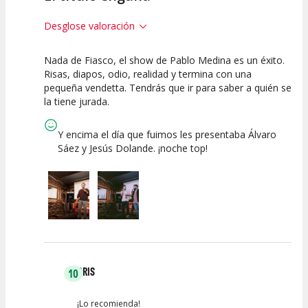
Desglose valoración
Nada de Fiasco, el show de Pablo Medina es un éxito.
10
10
10
Risas, diapos, odio, realidad y termina con una
pequeña vendetta. Tendrás que ir para saber a quién se
Calidad del
Puesta en
Interpretación
la tiene jurada.
Espectáculo
Escena
artística
Y encima el día que fuimos les presentaba Álvaro
Sáez y Jesús Dolande. ¡noche top!
CRIS
10
¡Lo recomienda!