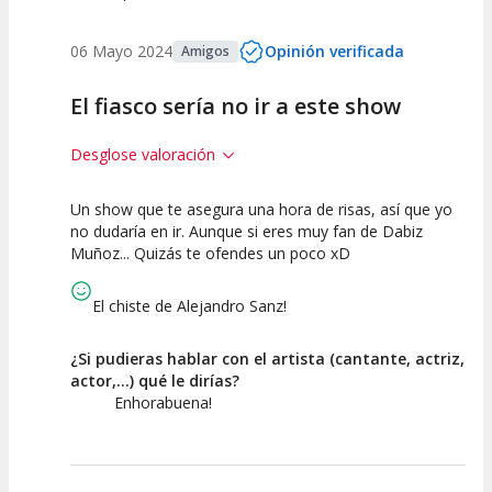
06 Mayo 2024
Opinión verificada
Amigos
El fiasco sería no ir a este show
Desglose valoración
Un show que te asegura una hora de risas, así que yo
10
10
10
no dudaría en ir. Aunque si eres muy fan de Dabiz
Muñoz... Quizás te ofendes un poco xD
Calidad del
Puesta en
Interpretación
Espectáculo
Escena
artística
El chiste de Alejandro Sanz!
¿Si pudieras hablar con el artista (cantante, actriz,
actor,...) qué le dirías?
Enhorabuena!