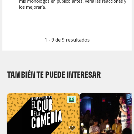
mis monologos en público antes, vería las reacciones y
los mejoraría.
Calidad del
Puesta en
Interpretación
Espectáculo
Escena
artística
1 - 9 de 9 resultados
TAMBIÉN TE PUEDE INTERESAR
8.8