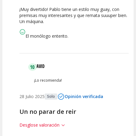
¡Muy divertido! Pablo tiene un estilo muy guay, con
10
10
10
premisas muy interesantes y que remata suuuper bien.
Un máquina.
Calidad del
Puesta en
Interpretación
Espectáculo
Escena
artística
El monólogo enterito.
DAVID
10
¡Lo recomienda!
28 Julio 2025
Opinión verificada
Solo
Un no parar de reir
Desglose valoración