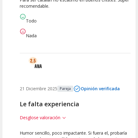
10
10
10
recomendable.
Calidad del
Puesta en
Interpretación
Espectáculo
Escena
artística
Todo
Nada
2.5
ANA
21 Diciembre 2025
Opinión verificada
Pareja
Le falta experiencia
Desglose valoración
Humor sencillo, poco impactante. Si fuera el, probaría
2.5
2.5
2.5