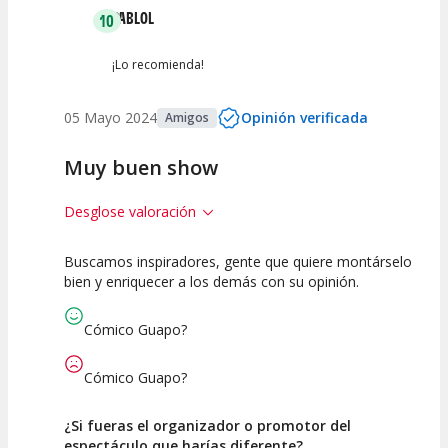
PABLOL
10
¡Lo recomienda!
05 Mayo 2024
Opinión verificada
Amigos
Muy buen show
Desglose valoración
Buscamos inspiradores, gente que quiere montárselo
10
10
10
bien y enriquecer a los demás con su opinión.
Calidad del
Puesta en
Interpretación
Espectáculo
Escena
artística
Cómico Guapo?
Cómico Guapo?
¿Si fueras el organizador o promotor del
espectáculo que harías diferente?