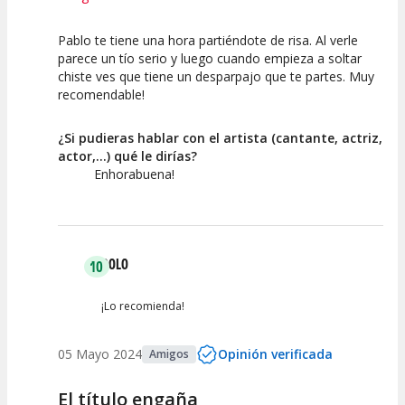
Pablo te tiene una hora partiéndote de risa. Al verle
10
10
10
parece un tío serio y luego cuando empieza a soltar
chiste ves que tiene un desparpajo que te partes. Muy
Calidad del
Puesta en
Interpretación
recomendable!
Espectáculo
Escena
artística
¿Si pudieras hablar con el artista (cantante, actriz,
actor,...) qué le dirías?
Enhorabuena!
DOLO
10
¡Lo recomienda!
05 Mayo 2024
Opinión verificada
Amigos
El título engaña