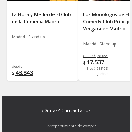
La Hora y Media de El Club
Los Monólogos de El 
de la Comedia Madrid
Comedy Club Príncip
Vergara en Madrid
Madrid · Stand up
Madrid · Stand up
desde
$
28.059
17.537
$
desde
+
$
876
gastos
43.843
$
gestión
¿Dudas? Contactanos
Arrepentimiento de compra