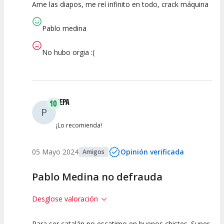
Ame las diapos, me reí infinito en todo, crack máquina
10
10
10
Calidad del
Puesta en
Interpretación
Pablo medina
Espectáculo
Escena
artística
No hubo orgia :(
PEPA
10
P
¡Lo recomienda!
05 Mayo 2024
Opinión verificada
Amigos
Pablo Medina no defrauda
Desglose valoración
Para ser catalán no escatimo en buenos chistes. Super