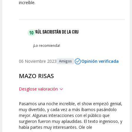
increíble.
Calidad del
Puesta en
Interpretación
Espectáculo
Escena
artística
RAÚL SACRISTÁN DE LA CRU
10
¡Lo recomienda!
06 Noviembre 2023
Opinión verificada
Amigos
MAZO RISAS
Desglose valoración
Pasamos una noche increíble, el show empezó genial,
10
10
10
muy divertido, y cada vez a más íbamos pasándolo
mejor. Algunas interacciones con el público que
Calidad del
Puesta en
Interpretación
surgieron fueron muy aplaudidas. El texto ingenioso, y
Espectáculo
Escena
artística
había partes muy interesantes. Ole ole