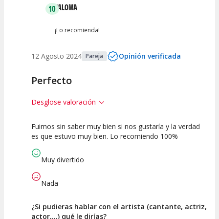
PALOMA
10
Entre 0 y 2
(
0
)
¡Lo recomienda!
12 Agosto 2024
Opinión verificada
Pareja
Perfecto
Desglose valoración
Fuimos sin saber muy bien si nos gustaría y la verdad
10
10
10
es que estuvo muy bien. Lo recomiendo 100%
Calidad del
Puesta en
Interpretación
Espectáculo
Escena
artística
Muy divertido
Nada
¿Si pudieras hablar con el artista (cantante, actriz,
actor,...) qué le dirías?