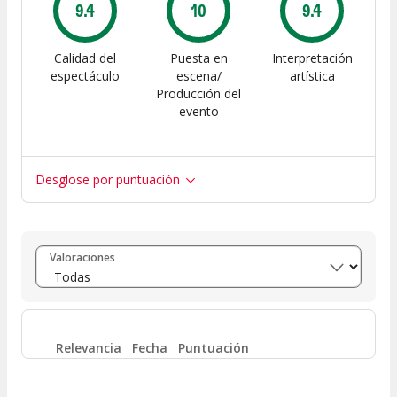
9.4
10
9.4
Calidad del
Puesta en
Interpretación
espectáculo
escena/
artística
Producción del
evento
Desglose por puntuación
Entre 8 y 10
(
4
)
Valoraciones
Entre 6 y 8
(
0
)
Entre 4 y 6
(
0
)
Relevancia
Fecha
Puntuación
Entre 2 y 4
(
0
)