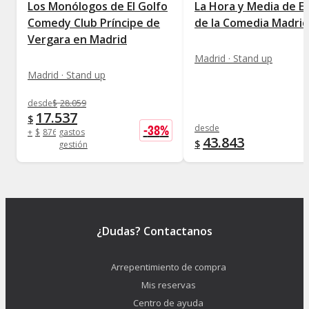
Los Monólogos de El Golfo
La Hora y Media de El
Comedy Club Príncipe de
de la Comedia Madrid
Vergara en Madrid
Madrid · Stand up
Madrid · Stand up
desde
$
28.059
17.537
$
-
38
%
desde
+
$
876
gastos
43.843
$
gestión
¿Dudas? Contactanos
Arrepentimiento de compra
Mis reservas
Centro de ayuda