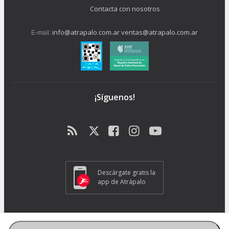
Contacta con nosotros
info@atrapalo.com.ar
ventas@atrapalo.com.ar
E-mail:
¡Síguenos!
Descárgate gratis la
app de Atrápalo
Operador Responsable ATRAPALO Legajo 15.735 Atrapalo SRL
Cabildo 1072, CABA - CP 1426.