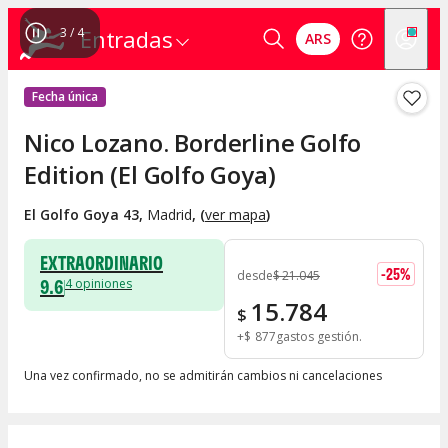
4
/
4
Entradas
ARS
Fecha única
Nico Lozano. Borderline Golfo
Edition (El Golfo Goya)
El Golfo Goya 43
,
Madrid
, (
ver mapa
)
EXTRAORDINARIO
-
25
%
desde
$
21.045
9.6
4
opiniones
15.784
$
+
$
877
gastos gestión
Una vez confirmado, no se admitirán cambios ni cancelaciones