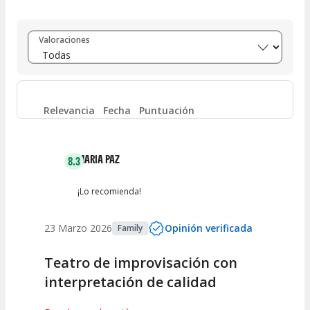
Entre 8 y 10
(
24
)
Valoraciones
Entre 6 y 8
(
1
)
Entre 4 y 6
(
1
)
Relevancia
Fecha
Puntuación
Entre 2 y 4
(
0
)
MARIA PAZ
8.3
Entre 0 y 2
(
0
)
¡Lo recomienda!
23 Marzo 2026
Opinión verificada
Family
Teatro de improvisación con
interpretación de calidad