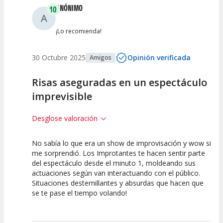
ANÓNIMO
10
A
¡Lo recomienda!
30 Octubre 2025
Opinión verificada
Amigos
Risas aseguradas en un espectáculo
imprevisible
Desglose valoración
No sabía lo que era un show de improvisación y wow si
10
10
10
me sorprendió. Los Improtantes te hacen sentir parte
del espectáculo desde el minuto 1, moldeando sus
Calidad del
Puesta en
Interpretación
actuaciones según van interactuando con el público.
Espectáculo
Escena
artística
Situaciones desternillantes y absurdas que hacen que
se te pase el tiempo volando!