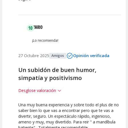
MARIO
10
¡Lo recomienda!
27 Octubre 2025
Opinión verificada
Amigos
Un subidón de buen humor,
simpatía y positivismo
Desglose valoración
Una muy buena experiencia y sobre todo el plus de no
10
10
10
saber bien lo que vas a encontrar pero que te vas a
divertir, seguro. Un espectáculo rápido, ingenioso,
Calidad del
Puesta en
Interpretación
ameno y muy, muy divertido. Para reir " a mandíbula
Espectáculo
Escena
artística
batiente" . Totalmente recomendable.