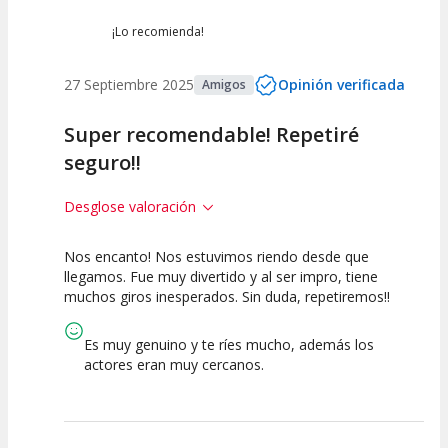
¡Lo recomienda!
27 Septiembre 2025
Opinión verificada
Amigos
Super recomendable! Repetiré
seguro!!
Desglose valoración
Nos encanto! Nos estuvimos riendo desde que
10
10
10
llegamos. Fue muy divertido y al ser impro, tiene
muchos giros inesperados. Sin duda, repetiremos!!
Calidad del
Puesta en
Interpretación
Espectáculo
Escena
artística
Es muy genuino y te ríes mucho, además los
actores eran muy cercanos.