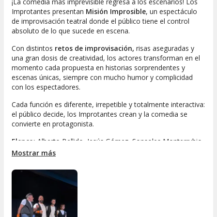
¡La comedia más imprevisible regresa a los escenarios! Los
Improtantes presentan
Misión Improsible
, un espectáculo
de improvisación teatral donde el público tiene el control
absoluto de lo que sucede en escena.
Con distintos
retos de improvisación,
risas aseguradas y
una gran dosis de creatividad, los actores transforman en el
momento cada propuesta en historias sorprendentes y
escenas únicas, siempre con mucho humor y complicidad
con los espectadores.
Cada función es diferente, irrepetible y totalmente interactiva:
el público decide, los Improtantes crean y la comedia se
convierte en protagonista.
Elenco:
Alberto Bellido, Jesús Gómez, Sonsoles Monterrubio
y Franz Seguiel.
Mostrar más
Una experiencia fresca, divertida y participativa que hará que
quieras repetir.