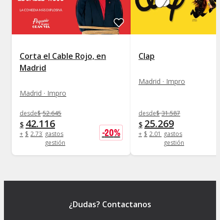
Corta el Cable Rojo, en
Clap
Madrid
Madrid · Impro
Madrid · Impro
desde
$
52.645
desde
$
31.587
42.116
25.269
$
$
-
20
%
+
$
2.737
gastos
+
$
2.018
gastos
gestión
gestión
¿Dudas? Contactanos