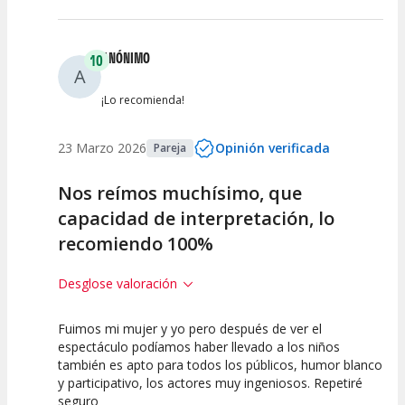
ANÓNIMO
10
A
¡Lo recomienda!
23 Marzo 2026
Opinión verificada
Pareja
Nos reímos muchísimo, que
capacidad de interpretación, lo
recomiendo 100%
Desglose valoración
Fuimos mi mujer y yo pero después de ver el
10
10
10
espectáculo podíamos haber llevado a los niños
también es apto para todos los públicos, humor blanco
Calidad del
Puesta en
Interpretación
y participativo, los actores muy ingeniosos. Repetiré
Espectáculo
Escena
artística
seguro