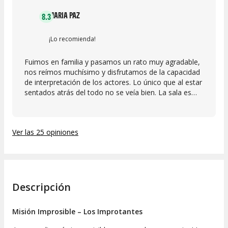
MARIA PAZ
8.3
¡Lo recomienda!
Fuimos en familia y pasamos un rato muy agradable,
nos reímos muchísimo y disfrutamos de la capacidad
de interpretación de los actores. Lo único que al estar
sentados atrás del todo no se veía bien. La sala es
muy mejorable, hay ruido blanco de los focos, los
telones están que se caen. Pero el espectáculo
merece la pena por los actores.
Ver las 25 opiniones
Descripción
Misión Improsible
– Los Improtantes