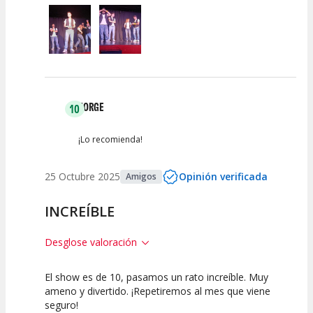
JORGE
10
¡Lo recomienda!
25 Octubre 2025
Opinión verificada
Amigos
INCREÍBLE
Desglose valoración
El show es de 10, pasamos un rato increíble. Muy
10
10
10
ameno y divertido. ¡Repetiremos al mes que viene
seguro!
Calidad del
Puesta en
Interpretación