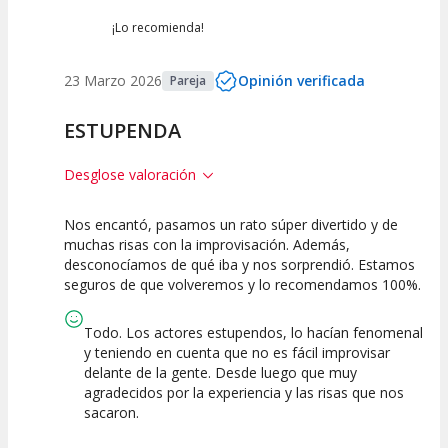
¡Lo recomienda!
23 Marzo 2026
Opinión verificada
Pareja
ESTUPENDA
Desglose valoración
Nos encantó, pasamos un rato súper divertido y de
10
10
10
muchas risas con la improvisación. Además,
desconocíamos de qué iba y nos sorprendió. Estamos
Calidad del
Puesta en
Interpretación
seguros de que volveremos y lo recomendamos 100%.
Espectáculo
Escena
artística
Todo. Los actores estupendos, lo hacían fenomenal
y teniendo en cuenta que no es fácil improvisar
delante de la gente. Desde luego que muy
agradecidos por la experiencia y las risas que nos
sacaron.