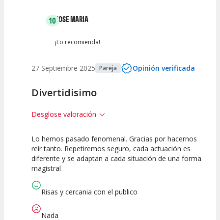
JOSE MARIA
10
¡Lo recomienda!
27 Septiembre 2025
Opinión verificada
Pareja
Divertidisimo
Desglose valoración
Lo hemos pasado fenomenal. Gracias por hacernos
10
10
10
reír tanto. Repetiremos seguro, cada actuación es
diferente y se adaptan a cada situación de una forma
Calidad del
Puesta en
Interpretación
magistral
Espectáculo
Escena
artística
Risas y cercania con el publico
Nada