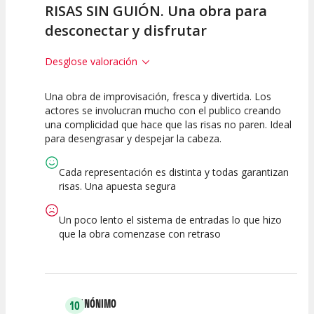
RISAS SIN GUIÓN. Una obra para
desconectar y disfrutar
Desglose valoración
Una obra de improvisación, fresca y divertida. Los
10
7.5
10
actores se involucran mucho con el publico creando
una complicidad que hace que las risas no paren. Ideal
Calidad del
Puesta en
Interpretación
para desengrasar y despejar la cabeza.
Espectáculo
Escena
artística
Cada representación es distinta y todas garantizan
risas. Una apuesta segura
Un poco lento el sistema de entradas lo que hizo
que la obra comenzase con retraso
ANÓNIMO
10