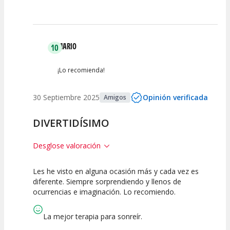
MARIO
10
¡Lo recomienda!
30 Septiembre 2025
Opinión verificada
Amigos
DIVERTIDÍSIMO
Desglose valoración
Les he visto en alguna ocasión más y cada vez es
10
10
10
diferente. Siempre sorprendiendo y llenos de
ocurrencias e imaginación. Lo recomiendo.
Calidad del
Puesta en
Interpretación
Espectáculo
Escena
artística
La mejor terapia para sonreír.