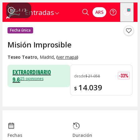
1
/
3
Entradas
ARS
Fecha única
Misión Improsible
Teseo Teatro
,
Madrid
, (
ver mapa
)
EXTRAORDINARIO
-
33
%
desde
$
21.058
9.6
25
opiniones
14.039
$
Fechas
Duración