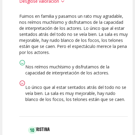
Desglose valoración
Fuimos en familia y pasamos un rato muy agradable,
5
10
10
nos reímos muchísimo y disfrutamos de la capacidad
de interpretación de los actores. Lo único que al estar
Calidad del
Puesta en
Interpretación
sentados atrás del todo no se veía bien. La sala es muy
Espectáculo
Escena
artística
mejorable, hay ruido blanco de los focos, los telones
están que se caen. Pero el espectáculo merece la pena
por los actores.
Nos reímos muchísimo y disfrutamos de la
capacidad de interpretación de los actores.
Lo único que al estar sentados atrás del todo no se
veía bien. La sala es muy mejorable, hay ruido
blanco de los focos, los telones están que se caen.
CRISTINA
10