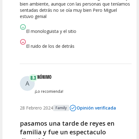
bien ambiente, aunque con las personas que teníamos
sentadas detrás no se oía muy bien Pero Miguel
Calidad del
Puesta en
Interpretación
estuvo genial
Espectáculo
Escena
artística
El monologuista y el sitio
El ruido de los de detrás
ANÓNIMO
8.3
A
¡Lo recomienda!
28 Febrero 2024
Opinión verificada
Family
pasamos una tarde de reyes en
familia y fue un espectaculo