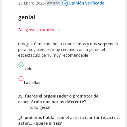
25 Enero 2025
Opinión verificada
Amigos
genial
Desglose valoración
nos gustó mucho ,no lo conocíamos y nos sorprendió
10
10
10
para muy bien ,es muy cercano con la gente ,el
espectáculo de 10,muy recomendable
Calidad del
Puesta en
Interpretación
Espectáculo
Escena
artística
todo
Las sillas
¿Si fueras el organizador o promotor del
espectáculo que harías diferente?
todo genial
¿Si pudieras hablar con el artista (cantante, actriz,
actor,...) qué le dirías?