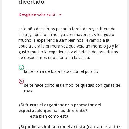
divertido
Desglose valoración
este año decidimos pasar la tarde de reyes fuera de
7.5
7.5
10
casa ,ya que los niños ya son mayores , y les gusto
mucho la experiencia ,tambien nos llevamos a la
Calidad del
Puesta en
Interpretación
abuela , era la primera vez que veia un monologo y la
Espectáculo
Escena
artística
gusto mucho la experiencia y el detalle de los artistas
de despedirnos uno a uno en la salida.
la cercania de los artistas con el publico
se te hace corto el tiempo, te quedas con ganas de
mas.
¿Si fueras el organizador o promotor del
espectáculo que harías diferente?
esta bien como esta
¿Si pudieras hablar con el artista (cantante, actriz,