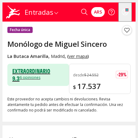
Entradas
ARS
Fecha única
Monólogo de Miguel Sincero
La Butaca Amarilla
,
Madrid
, (
ver mapa
)
EXTRAORDINARIO
-
29
%
desde
$
24.552
9.3
6
opiniones
17.537
$
Este proveedor no acepta cambios ni devoluciones. Revisa
atentamente tu pedido antes de efectuar la confirmación. Una vez
confirmado no podrá ser modificado ni cancelado.