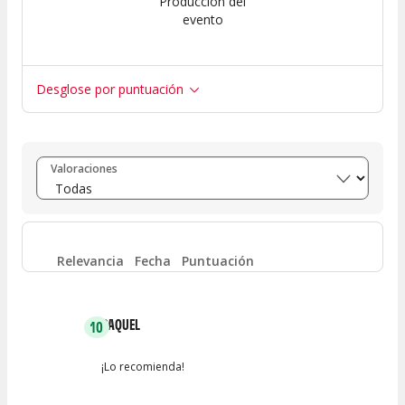
Producción del
evento
Desglose por puntuación
Entre 8 y 10
(
5
)
Valoraciones
Entre 6 y 8
(
1
)
Entre 4 y 6
(
0
)
Relevancia
Fecha
Puntuación
Entre 2 y 4
(
0
)
RAQUEL
10
Entre 0 y 2
(
0
)
¡Lo recomienda!