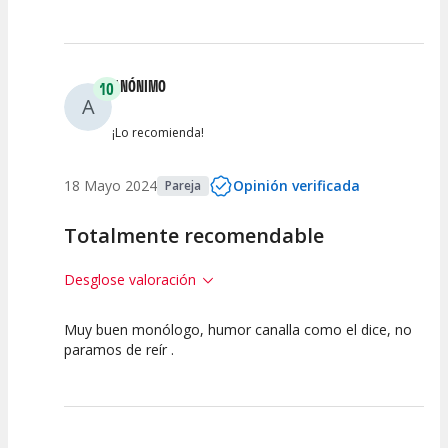
Espectáculo
Escena
artística
ANÓNIMO
10
A
¡Lo recomienda!
18 Mayo 2024
Opinión verificada
Pareja
Totalmente recomendable
Desglose valoración
Muy buen monólogo, humor canalla como el dice, no
10
10
10
paramos de reír .
Calidad del
Puesta en
Interpretación
Espectáculo
Escena
artística