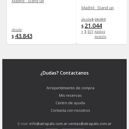
Madrid · Stand up
Madrid · Stand up
desde
$
28.059
21.044
$
desde
+
$
876
gastos
43.843
$
gestión
¿Dudas? Contactanos
Arrepentimiento de compra
Mis reservas
Centro de ayuda
Contacta con nosotros
info@atrapalo.com.ar
ventas@atrapalo.com.ar
E-mail: