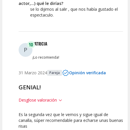
actor,...) qué le dirías?
se lo dijimos al salir , que nos había gustado el
espectaculo.
PATRICIA
10
P
¡Lo recomienda!
31 Marzo 2024
Opinión verificada
Pareja
GENIAL!
Desglose valoración
Es la segunda vez que le vemos y sigue igual de
10
10
10
canalla, súper recomendable para echarse unas buenas
risas
Calidad del
Puesta en
Interpretación