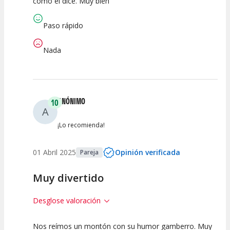
como el dice. Muy bien
Calidad del
Puesta en
Interpretación
Espectáculo
Escena
artística
Paso rápido
Nada
ANÓNIMO
10
A
¡Lo recomienda!
01 Abril 2025
Opinión verificada
Pareja
Muy divertido
Desglose valoración
Nos reímos un montón con su humor gamberro. Muy
10
10
10