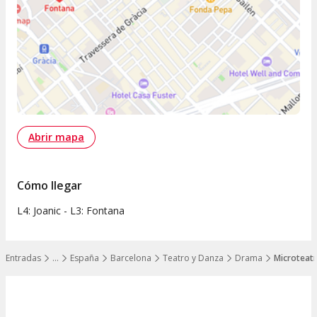
Abrir mapa
Cómo llegar
L4: Joanic - L3: Fontana
Entradas
…
España
Barcelona
Teatro y Danza
Drama
Microteatr
Mostrar todos los niveles