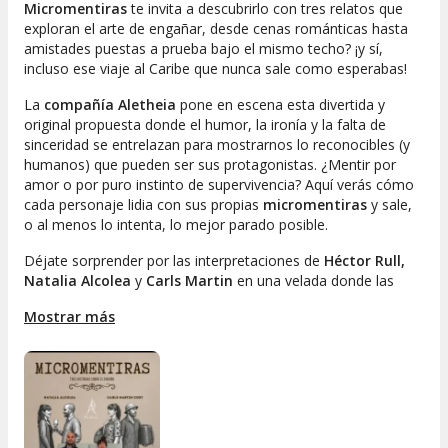
Micromentiras
te invita a descubrirlo con tres relatos que
exploran el arte de engañar, desde cenas románticas hasta
amistades puestas a prueba bajo el mismo techo? ¡y sí,
incluso ese viaje al Caribe que nunca sale como esperabas!
La
compañía Aletheia
pone en escena esta divertida y
original propuesta donde el humor, la ironía y la falta de
sinceridad se entrelazan para mostrarnos lo reconocibles (y
humanos) que pueden ser sus protagonistas. ¿Mentir por
amor o por puro instinto de supervivencia? Aquí verás cómo
cada personaje lidia con sus propias
micromentiras
y sale,
o al menos lo intenta, lo mejor parado posible.
Déjate sorprender por las interpretaciones de
Héctor Rull,
Natalia Alcolea
y
Carls Martin
en una velada donde las
risas y las situaciones inesperadas están aseguradas. Si
Mostrar más
buscas un espectáculo diferente, con historias cercanas y
personajes que podrías encontrar en tu propia vida, este plan
es para ti.
No te pierdas esta experiencia teatral única y llena de chispa,
perfecta para disfrutar con amigos, pareja o incluso en
solitario si te apetece pasar un rato divertido. Ven a descubrir