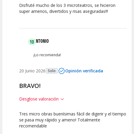
Disfruté mucho de los 3 microteatros, se hicieron
10
10
10
super amenos, divertidos y risas aseguradas!!!
Calidad del
Puesta en
Interpretación
Espectáculo
Escena
artística
ANTONIO
10
¡Lo recomienda!
20 Junio 2026
Opinión verificada
Solo
BRAVO!
Desglose valoración
Tres micro obras buenísimas fácil de digerir y el tiempo
10
10
10
se pasa muy rápido y ameno! Totalmente
recomendable
Calidad del
Puesta en
Interpretación
Espectáculo
Escena
artística