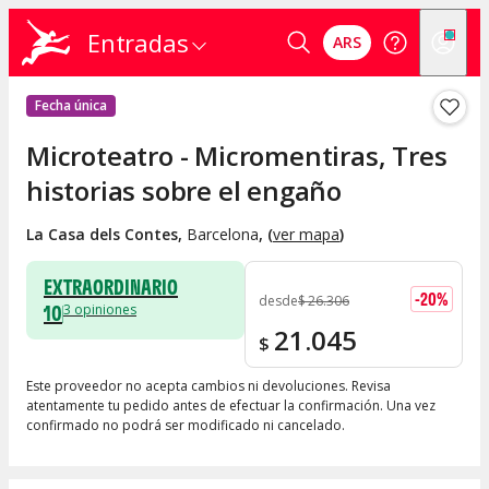
Entradas
ARS
Fecha única
Microteatro - Micromentiras, Tres
historias sobre el engaño
La Casa dels Contes
,
Barcelona
, (
ver mapa
)
EXTRAORDINARIO
-
20
%
desde
$
26.306
10
3
opiniones
21.045
$
Este proveedor no acepta cambios ni devoluciones. Revisa
atentamente tu pedido antes de efectuar la confirmación. Una vez
confirmado no podrá ser modificado ni cancelado.