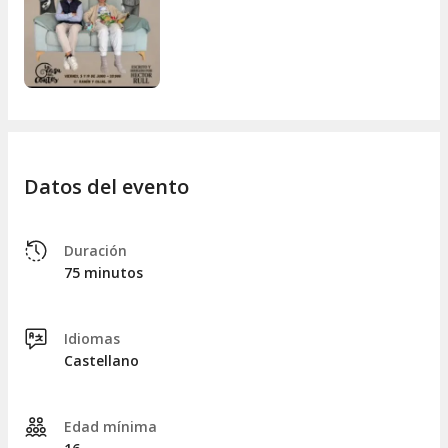
por ti mismo por qué
Micromentiras
es la obra de la que
todo el mundo habla. ¡Hazte con tus entradas y vive una
noche de teatro inolvidable!
Datos del evento
Duración
75 minutos
Idiomas
Castellano
Edad mínima