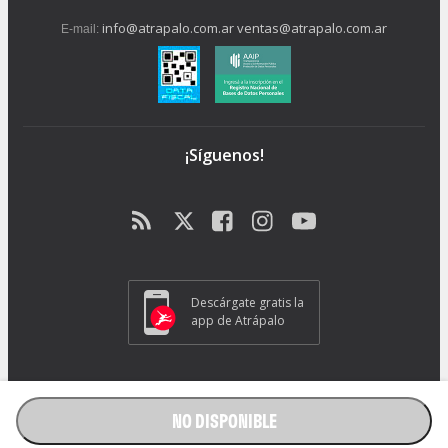
info@atrapalo.com.ar
ventas@atrapalo.com.ar
E-mail:
¡Síguenos!
Descárgate gratis la
app de Atrápalo
Operador Responsable ATRAPALO Legajo 15.735 Atrapalo SRL
Cabildo 1072, CABA - CP 1426.
NO DISPONIBLE