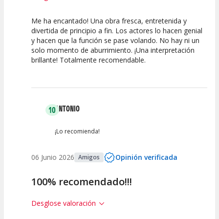
Me ha encantado! Una obra fresca, entretenida y
10
10
10
divertida de principio a fin. Los actores lo hacen genial
y hacen que la función se pase volando. No hay ni un
Calidad del
Puesta en
Interpretación
solo momento de aburrimiento. ¡Una interpretación
Espectáculo
Escena
artística
brillante! Totalmente recomendable.
ANTONIO
10
¡Lo recomienda!
06 Junio 2026
Opinión verificada
Amigos
100% recomendado!!!
Desglose valoración