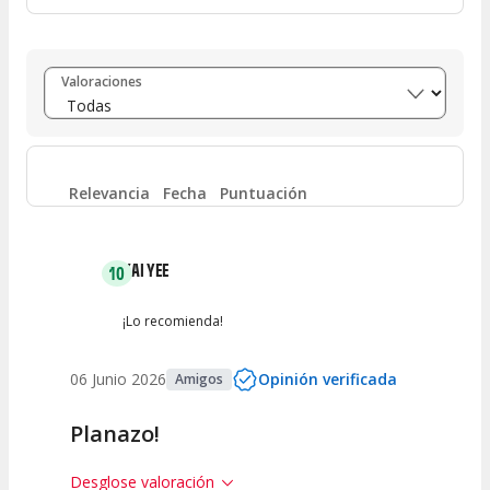
Entre 8 y 10
(
3
)
Valoraciones
Entre 6 y 8
(
0
)
Entre 4 y 6
(
0
)
Relevancia
Fecha
Puntuación
Entre 2 y 4
(
0
)
KAI YEE
10
Entre 0 y 2
(
0
)
¡Lo recomienda!
06 Junio 2026
Opinión verificada
Amigos
Planazo!
Desglose valoración