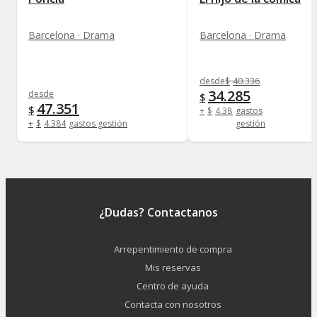
Barcelona · Drama
Barcelona · Drama
desde
$
40.336
34.285
desde
$
47.351
$
+
$
4.384
gastos
+
$
4.384
gastos gestión
gestión
¿Dudas? Contactanos
Arrepentimiento de compra
Mis reservas
Centro de ayuda
Contacta con nosotros