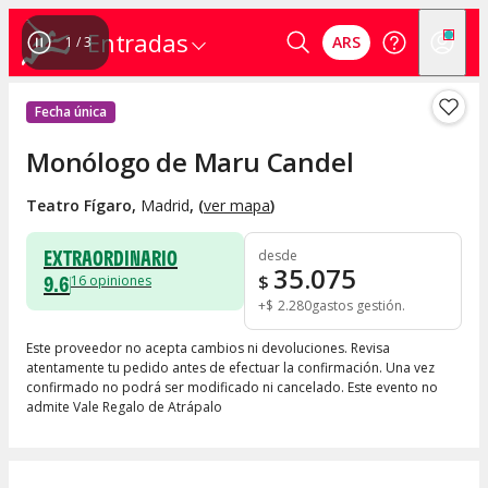
Entradas
ARS
1
/
3
Fecha única
Monólogo de Maru Candel
Teatro Fígaro
,
Madrid
, (
ver mapa
)
EXTRAORDINARIO
desde
35.075
9.6
$
16
opiniones
+
$
2.280
gastos gestión
Este proveedor no acepta cambios ni devoluciones. Revisa
atentamente tu pedido antes de efectuar la confirmación. Una vez
confirmado no podrá ser modificado ni cancelado. Este evento no
admite Vale Regalo de Atrápalo