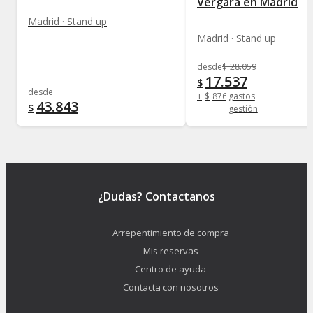
Vergara en Madrid
Madrid · Stand up
Madrid · Stand up
desde
$
28.059
17.537
$
desde
+
$
876
gastos
43.843
$
gestión
¿Dudas? Contactanos
Arrepentimiento de compra
Mis reservas
Centro de ayuda
Contacta con nosotros