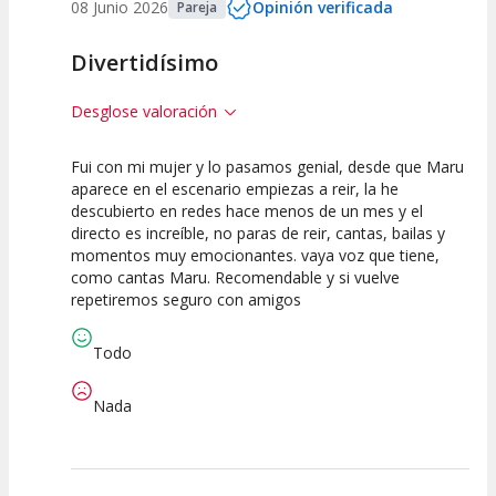
08 Junio 2026
Opinión verificada
Pareja
Divertidísimo
Desglose valoración
Fui con mi mujer y lo pasamos genial, desde que Maru
10
10
10
aparece en el escenario empiezas a reir, la he
descubierto en redes hace menos de un mes y el
Calidad del
Puesta en
Interpretación
directo es increíble, no paras de reir, cantas, bailas y
Espectáculo
Escena
artística
momentos muy emocionantes. vaya voz que tiene,
como cantas Maru. Recomendable y si vuelve
repetiremos seguro con amigos
Todo
Nada