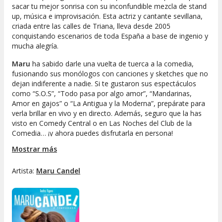
sacar tu mejor sonrisa con su inconfundible mezcla de stand
up, música e improvisación. Esta actriz y cantante sevillana,
criada entre las calles de Triana, lleva desde 2005
conquistando escenarios de toda España a base de ingenio y
mucha alegría.
Maru
ha sabido darle una vuelta de tuerca a la comedia,
fusionando sus monólogos con canciones y sketches que no
dejan indiferente a nadie. Si te gustaron sus espectáculos
como “
S.O.S
”, “
Todo pasa por algo amor
”, “
Mandarinas,
Amor en gajos
” o “
La Antigua y la Moderna
”, prepárate para
verla brillar en vivo y en directo. Además, seguro que la has
visto en Comedy Central o en Las Noches del Club de la
Comedia… ¡y ahora puedes disfrutarla en persona!
Mostrar más
Ven a vivir una experiencia diferente, divertida y cercana con
la garantía de que, con
Maru Candel
, el buen humor está
asegurado. Si buscas
Artista:
Maru Candel
espectáculos al mejor precio
en
Madrid, este show es tu mejor opción para olvidarte de la
rutina y pasar una velada inolvidable. ¡Hazte con tus entradas
y déjate sorprender!