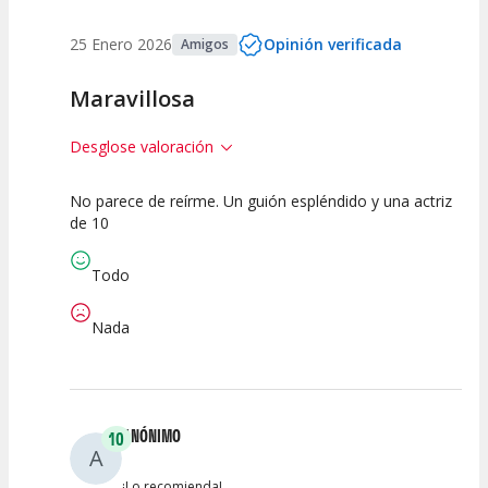
25 Enero 2026
Opinión verificada
Amigos
Maravillosa
Desglose valoración
No parece de reírme. Un guión espléndido y una actriz
10
10
10
de 10
Calidad del
Puesta en
Interpretación
Espectáculo
Escena
artística
Todo
Nada
ANÓNIMO
10
A
¡Lo recomienda!