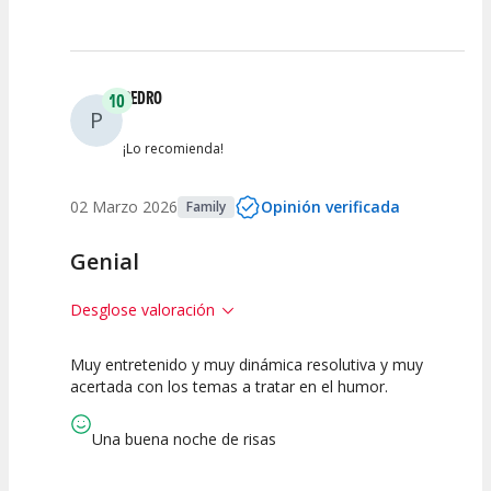
PEDRO
10
P
¡Lo recomienda!
02 Marzo 2026
Opinión verificada
Family
Genial
Desglose valoración
Muy entretenido y muy dinámica resolutiva y muy
10
10
10
acertada con los temas a tratar en el humor.
Calidad del
Puesta en
Interpretación
Espectáculo
Escena
artística
Una buena noche de risas