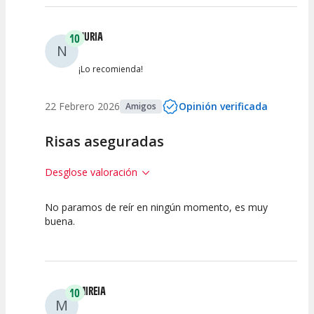
NURIA
10
N
¡Lo recomienda!
22 Febrero 2026
Opinión verificada
Amigos
Risas aseguradas
Desglose valoración
No paramos de reír en ningún momento, es muy
10
10
10
buena.
Calidad del
Puesta en
Interpretación
Espectáculo
Escena
artística
MIREIA
10
M