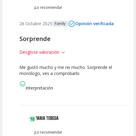
¡Lo recomienda!
26 Octubre 2025
Opinión verificada
Family
Sorprende
Desglose valoración
Me gustó mucho y me rei mucho. Sorprende el
7.5
10
10
monólogo, ves a comprobarlo
Calidad del
Puesta en
Interpretación
Espectáculo
Escena
artística
Interpretación
MARIA TERESA
10
¡Lo recomienda!