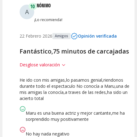
ANÓNIMO
10
A
¡Lo recomienda!
22 Febrero 2026
Opinión verificada
Amigos
Fantástico,75 minutos de carcajadas
Desglose valoración
He ido con mis amigas,lo pasamos genial,riendonos
10
10
10
durante todo el espectaculo No conocía a Maru,una de
mis amigas la conocía,a traves de las redes,ha sido un
Calidad del
Puesta en
Interpretación
acierto total
Espectáculo
Escena
artística
Maru es una buena actriz y mejor cantante,me ha
sorprendido muy positivamente
No hay nada negativo