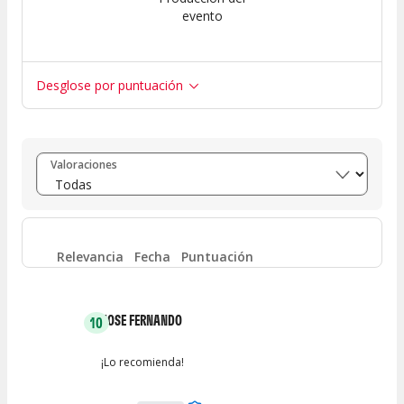
evento
Desglose por puntuación
Entre 8 y 10
(
15
)
Valoraciones
Entre 6 y 8
(
1
)
Entre 4 y 6
(
0
)
Relevancia
Fecha
Puntuación
Entre 2 y 4
(
0
)
JOSE FERNANDO
10
Entre 0 y 2
(
0
)
¡Lo recomienda!