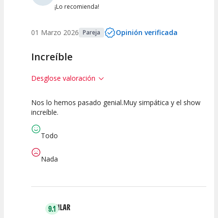
¡Lo recomienda!
01 Marzo 2026
Opinión verificada
Pareja
Increíble
Desglose valoración
Nos lo hemos pasado genial.Muy simpática y el show
10
10
10
increíble.
Calidad del
Puesta en
Interpretación
Espectáculo
Escena
artística
Todo
Nada
PILAR
9.1