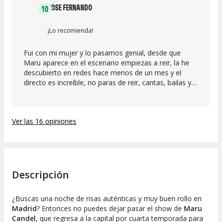
JOSE FERNANDO
10
¡Lo recomienda!
Fui con mi mujer y lo pasamos genial, desde que
Maru aparece en el escenario empiezas a reir, la he
descubierto en redes hace menos de un mes y el
directo es increíble, no paras de reir, cantas, bailas y
momentos muy emocionantes. vaya voz que tiene,
como cantas Maru. Recomendable y si vuelve
repetiremos seguro con amigos
Ver las 16 opiniones
Descripción
¿Buscas una noche de risas auténticas y muy buen rollo en
Madrid
? Entonces no puedes dejar pasar el show de
Maru
Candel
, que regresa a la capital por cuarta temporada para