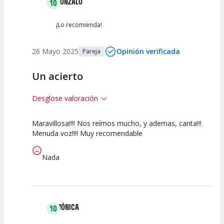
GONZALO
10
¡Lo recomienda!
26 Mayo 2025
Opinión verificada
Pareja
Un acierto
Desglose valoración
Maravillosa!!!! Nos reímos mucho, y ademas, canta!!!
10
10
10
Menuda voz!!!! Muy recomendable
Calidad del
Puesta en
Interpretación
Espectáculo
Escena
artística
Nada
MÓNICA
10