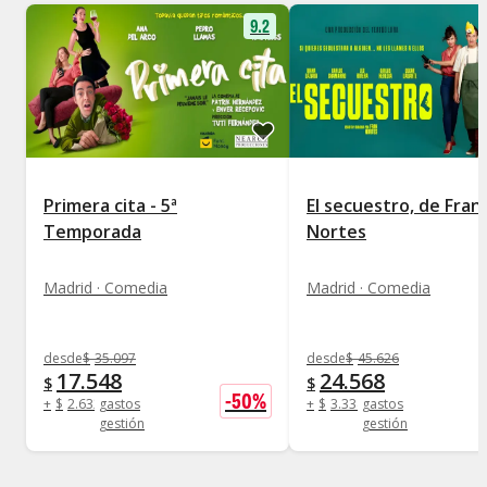
9.2
Primera cita - 5ª
El secuestro, de Fran
Temporada
Nortes
Madrid · Comedia
Madrid · Comedia
desde
$
35.097
desde
$
45.626
17.548
24.568
$
$
-
50
%
+
$
2.632
gastos
+
$
3.334
gastos
gestión
gestión