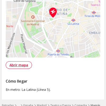
Abrir mapa
Cómo llegar
En metro: La Latina (Línea 5).
Entradas
…
España
Madrid
Teatro y Danza
Comedia
Mamás