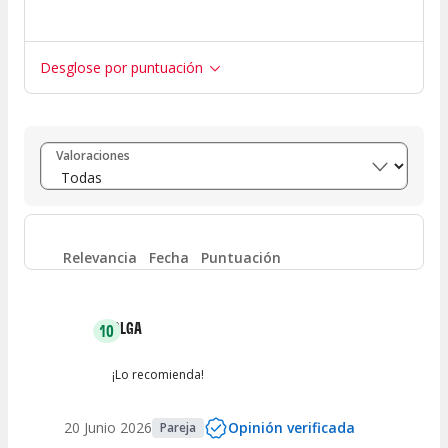
Desglose por puntuación
Entre 8 y 10
(
1
)
Valoraciones
Entre 6 y 8
(
0
)
Entre 4 y 6
(
0
)
Relevancia
Fecha
Puntuación
Entre 2 y 4
(
0
)
OLGA
10
Entre 0 y 2
(
0
)
¡Lo recomienda!
20 Junio 2026
Opinión verificada
Pareja