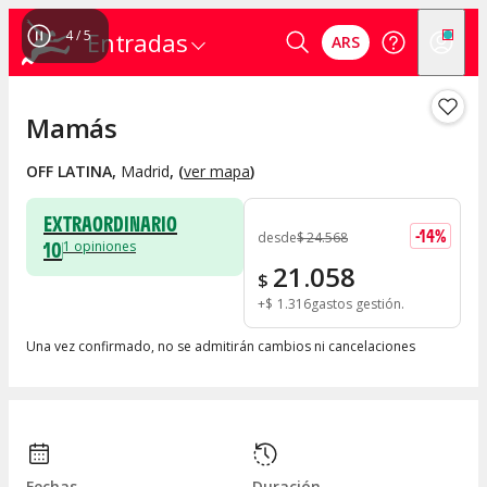
4
/
5
Entradas
ARS
Mamás
OFF LATINA
,
Madrid
, (
ver mapa
)
EXTRAORDINARIO
-
14
%
desde
$
24.568
10
1
opiniones
21.058
$
+
$
1.316
gastos gestión
Una vez confirmado, no se admitirán cambios ni cancelaciones
Fechas
Duración