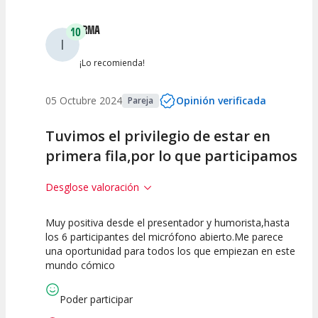
IRMA
10
I
¡Lo recomienda!
05 Octubre 2024
Opinión verificada
Pareja
Tuvimos el privilegio de estar en
primera fila,por lo que participamos
Desglose valoración
Muy positiva desde el presentador y humorista,hasta
10
10
10
los 6 participantes del micrófono abierto.Me parece
una oportunidad para todos los que empiezan en este
Calidad del
Puesta en
Interpretación
mundo cómico
Espectáculo
Escena
artística
Poder participar