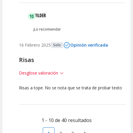
WILDER
10
¡Lo recomienda!
16 Febrero 2025
Opinión verificada
Solo
Risas
Desglose valoración
Risas a tope. No se nota que se trata de probar texto
10
10
10
Calidad del
Puesta en
Interpretación
Espectáculo
Escena
artística
1 - 10 de 40 resultados