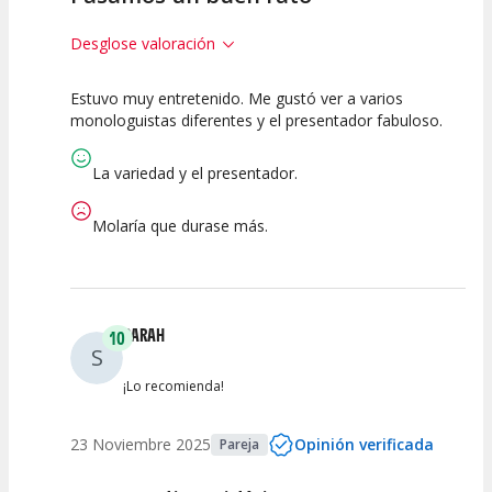
Desglose valoración
Estuvo muy entretenido. Me gustó ver a varios
10
10
10
monologuistas diferentes y el presentador fabuloso.
Calidad del
Puesta en
Interpretación
Espectáculo
Escena
artística
La variedad y el presentador.
Molaría que durase más.
SARAH
10
S
¡Lo recomienda!
23 Noviembre 2025
Opinión verificada
Pareja