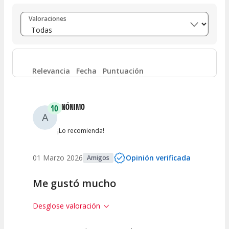
Entre 8 y 10
(
32
)
Valoraciones
Entre 6 y 8
(
4
)
Entre 4 y 6
(
0
)
Relevancia
Fecha
Puntuación
Entre 2 y 4
(
2
)
ANÓNIMO
10
A
Entre 0 y 2
(
2
)
¡Lo recomienda!
01 Marzo 2026
Opinión verificada
Amigos
Me gustó mucho
Desglose valoración