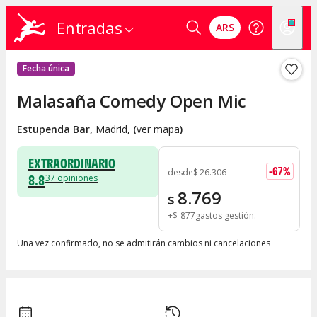
Entradas
ARS
Fecha única
Malasaña Comedy Open Mic
Estupenda Bar
,
Madrid
, (
ver mapa
)
EXTRAORDINARIO
-
67
%
desde
$
26.306
8.8
37
opiniones
8.769
$
+
$
877
gastos gestión
Una vez confirmado, no se admitirán cambios ni cancelaciones