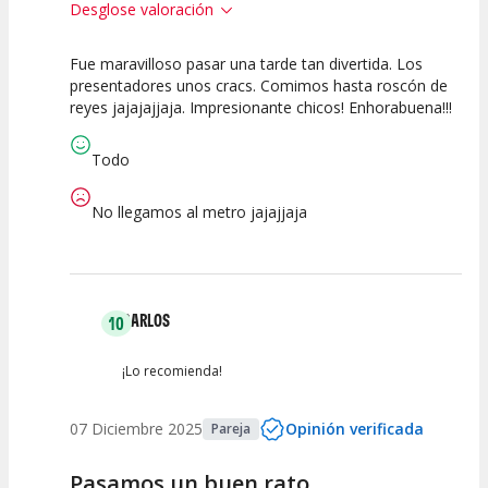
Desglose valoración
Fue maravilloso pasar una tarde tan divertida. Los
10
10
10
presentadores unos cracs. Comimos hasta roscón de
reyes jajajajjaja. Impresionante chicos! Enhorabuena!!!
Calidad del
Puesta en
Interpretación
Espectáculo
Escena
artística
Todo
No llegamos al metro jajajjaja
CARLOS
10
¡Lo recomienda!
07 Diciembre 2025
Opinión verificada
Pareja
Pasamos un buen rato