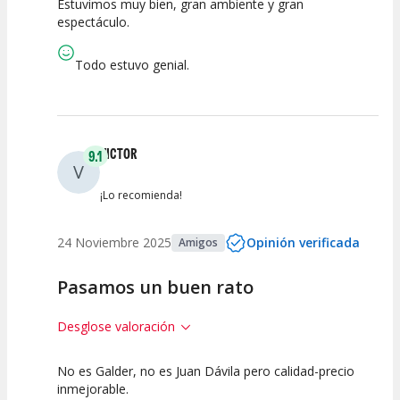
Estuvimos muy bien, gran ambiente y gran
10
10
10
espectáculo.
Calidad del
Puesta en
Interpretación
Espectáculo
Escena
artística
Todo estuvo genial.
VICTOR
9.1
V
¡Lo recomienda!
24 Noviembre 2025
Opinión verificada
Amigos
Pasamos un buen rato
Desglose valoración
No es Galder, no es Juan Dávila pero calidad-precio
10
7.5
10
inmejorable.