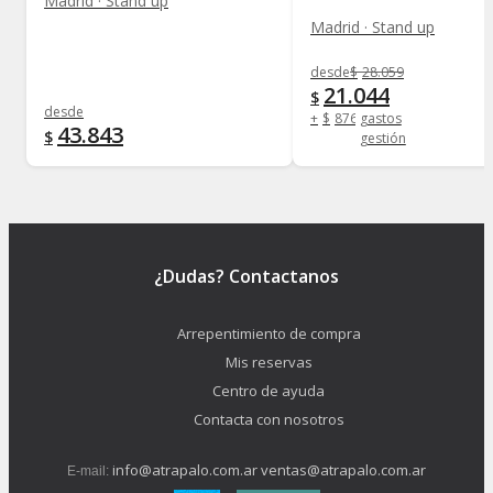
Madrid · Stand up
Madrid · Stand up
desde
$
28.059
21.044
$
desde
+
$
876
gastos
43.843
$
gestión
¿Dudas? Contactanos
Arrepentimiento de compra
Mis reservas
Centro de ayuda
Contacta con nosotros
info@atrapalo.com.ar
ventas@atrapalo.com.ar
E-mail: