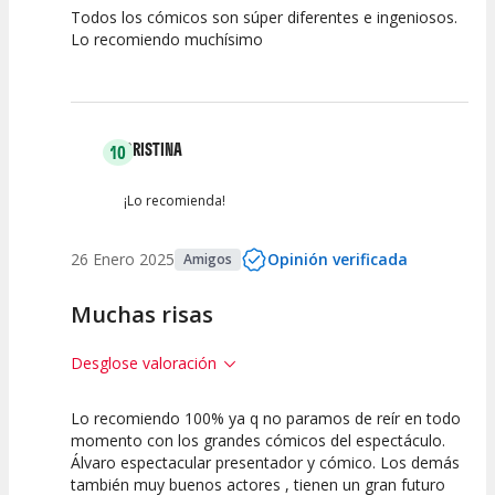
Todos los cómicos son súper diferentes e ingeniosos.
10
10
10
Lo recomiendo muchísimo
Calidad del
Puesta en
Interpretación
Espectáculo
Escena
artística
CRISTINA
10
¡Lo recomienda!
26 Enero 2025
Opinión verificada
Amigos
Muchas risas
Desglose valoración
Lo recomiendo 100% ya q no paramos de reír en todo
10
10
10
momento con los grandes cómicos del espectáculo.
Álvaro espectacular presentador y cómico. Los demás
Calidad del
Puesta en
Interpretación
también muy buenos actores , tienen un gran futuro
Espectáculo
Escena
artística