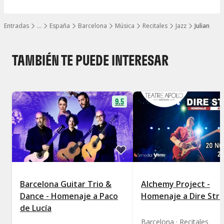
Entradas
…
España
Barcelona
Música
Recitales
Jazz
Julian
Mostrar todos los niveles
TAMBIÉN TE PUEDE INTERESAR
9.5
Barcelona Guitar Trio &
Alchemy Project -
Dance - Homenaje a Paco
Homenaje a Dire Stra
de Lucía
Barcelona · Recitales