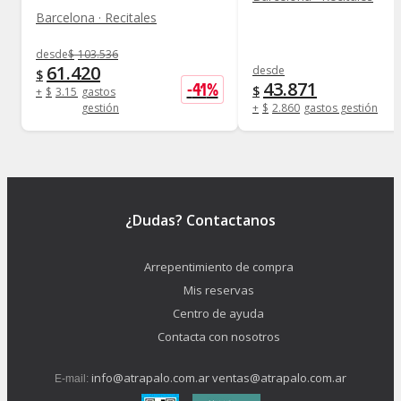
Barcelona · Recitales
desde
$
103.536
61.420
desde
$
43.871
-
41
%
$
+
$
3.158
gastos
gestión
+
$
2.860
gastos gestión
¿Dudas? Contactanos
Arrepentimiento de compra
Mis reservas
Centro de ayuda
Contacta con nosotros
info@atrapalo.com.ar
ventas@atrapalo.com.ar
E-mail: