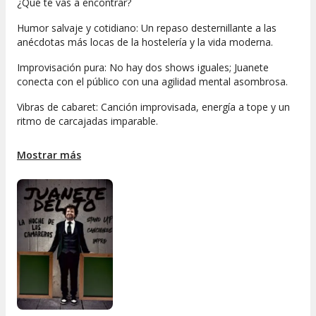
¿Qué te vas a encontrar?
Humor salvaje y cotidiano: Un repaso desternillante a las
anécdotas más locas de la hostelería y la vida moderna.
Improvisación pura: No hay dos shows iguales; Juanete
conecta con el público con una agilidad mental asombrosa.
Vibras de cabaret: Canción improvisada, energía a tope y un
ritmo de carcajadas imparable.
Lo que dice la red (y por qué deberías ir):
Mostrar más
Con una puntuación de 9.5/10 en las principales plataformas,
las críticas coinciden: es una "terapia de risa" necesaria. No
es solo un monólogo, es una descarga de adrenalina que te
hará ver a tu camarero (y a ti mismo) con otros ojos.
¡No dejes que te lo cuenten, ven a vivir el show del que todo
el mundo sale con dolor de mandíbula!