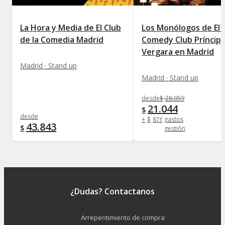
La Hora y Media de El Club
Los Monólogos de El 
de la Comedia Madrid
Comedy Club Príncip
Vergara en Madrid
Madrid · Stand up
Madrid · Stand up
desde
$
28.059
21.044
$
desde
+
$
876
gastos
43.843
$
gestión
¿Dudas? Contactanos
Arrepentimiento de compra