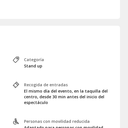
, el monólogo que transforma
s compartidas. Si buscas un
ente cómo ser adulto, este
Categoría
Stand up
Recogida de entradas
El mismo día del evento, en la taquilla del
centro, desde 30 min antes del inicio del
espectáculo
Personas con movilidad reducida
Adaptado para personas con movilidad