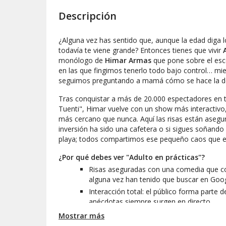
Descripción
¿Alguna vez has sentido que, aunque la edad diga lo
todavía te viene grande? Entonces tienes que vivir
A
monólogo de
Himar Armas
que pone sobre el esc
en las que fingimos tenerlo todo bajo control… mi
seguimos preguntando a mamá cómo se hace la dec
Tras conquistar a más de 20.000 espectadores en
Tuenti", Himar vuelve con un show más interactivo,
más cercano que nunca. Aquí las risas están asegur
inversión ha sido una cafetera o si sigues soñando
playa; todos compartimos ese pequeño caos que es 
¿Por qué debes ver "Adulto en prácticas"?
Risas aseguradas con una comedia que c
alguna vez han tenido que buscar en Goo
Interacción total: el público forma parte d
anécdotas siempre surgen en directo.
Una mirada sinceramente divertida a una
Mostrar más
esto de ser mayor… ¡pero siempre con o