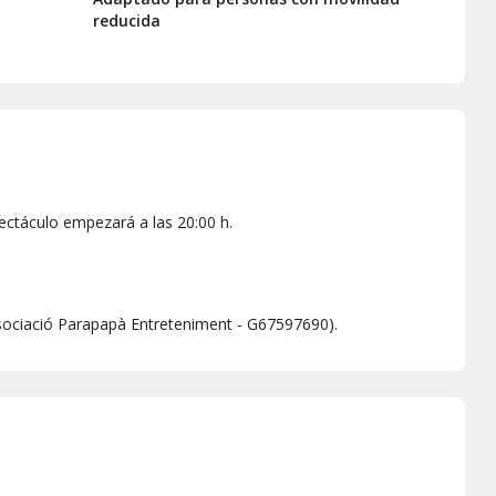
reducida
pectáculo empezará a las 20:00 h.
ssociació Parapapà Entreteniment - G67597690).