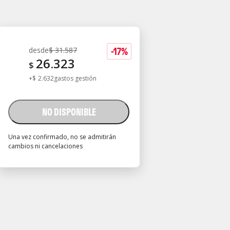
-
17
%
desde
$
31.587
26.323
$
+
$
2.632
gastos gestión
NO DISPONIBLE
Una vez confirmado, no se admitirán
cambios ni cancelaciones