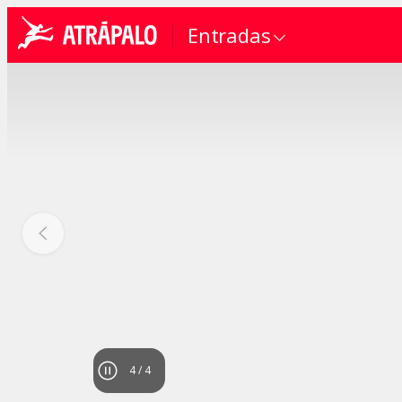
Entradas
4
/
4