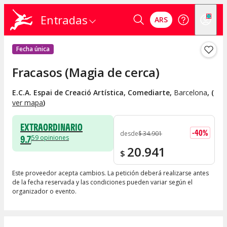
Entradas
ARS
Fecha única
Fracasos (Magia de cerca)
E.C.A. Espai de Creació Artística, Comediarte
,
Barcelona
, (
ver mapa
)
EXTRAORDINARIO
-
40
%
desde
$
34.901
9.7
59
opiniones
20.941
$
Este proveedor acepta cambios. La petición deberá realizarse antes
de la fecha reservada y las condiciones pueden variar según el
organizador o evento.