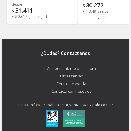
80.272
desde
$
31.411
$
+
$
3.490
gastos
+
$
2.617
gastos gestión
gestión
¿Dudas? Contactanos
Arrepentimiento de compra
Mis reservas
Centro de ayuda
Contacta con nosotros
info@atrapalo.com.ar
ventas@atrapalo.com.ar
E-mail: