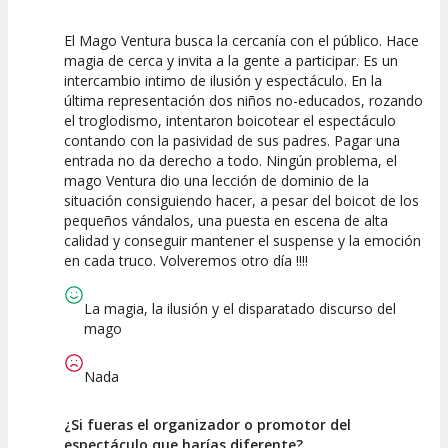
El Mago Ventura busca la cercanía con el público. Hace
10
10
10
magia de cerca y invita a la gente a participar. Es un
intercambio intimo de ilusión y espectáculo. En la
Calidad del
Puesta en
Interpretación
última representación dos niños no-educados, rozando
Espectáculo
Escena
artística
el troglodismo, intentaron boicotear el espectáculo
contando con la pasividad de sus padres. Pagar una
entrada no da derecho a todo. Ningún problema, el
mago Ventura dio una lección de dominio de la
situación consiguiendo hacer, a pesar del boicot de los
pequeños vándalos, una puesta en escena de alta
calidad y conseguir mantener el suspense y la emoción
en cada truco. Volveremos otro día !!!!
La magia, la ilusión y el disparatado discurso del
mago
Nada
¿Si fueras el organizador o promotor del
espectáculo que harías diferente?