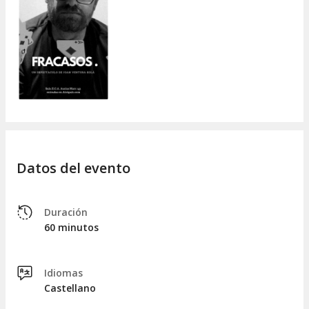
Ets del Barça (o de l'Espanyol)... Ets autònom... No lligues
amb ningú... Ets sents insegur/a amb el teu cos... Pensaves
que el 15M canviaria alguna cosa... Ets català... T'han deixat fa
poc... Vas passar el confinament en un "zulo" de 15m,
sol, menjant fideus escalfats i parlant amb una pilota de
voleibol... Aquest és el teu espectacle de màgia!
Amb les cartes com a eina i excusa i
una màgia nua,
propera i senzilla
, rebràs un glopet d'esperança. Què millor
per a l'autoestima que una mirada màgica a la derrota...
aliena.
Datos del evento
Duración
60 minutos
Idiomas
Castellano