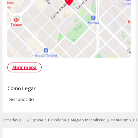
Abrir mapa
Cómo llegar
Desconocido
Entradas
…
España
Barcelona
Magia y mentalismo
Mentalismo
F
Mostrar todos los niveles