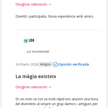
Desglose valoración
Divertit i participatiu. Bona experiència amb amics.
10
10
10
Calidad del
Puesta en
Interpretación
Espectáculo
Escena
artística
ALBA
10
¡Lo recomienda!
24 Enero 2026
Opinión verificada
Amigos
La màgia existeix
Desglose valoración
En un món on tot va molt ràpid ens aturem una hora
10
10
10
del divendres al vespre un grup damics i amigues per