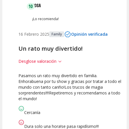
ROSA
10
¡Lo recomienda!
16 Febrero 2025
Opinión verificada
Family
Un rato muy divertido!
Desglose valoración
Pasamos un rato muy divertido en familia.
10
10
10
Enhorabuena por tu show y gracias por tratar a todo el
mundo con tanto cariño!Los trucos de magia
Calidad del
Puesta en
Interpretación
sorprendentes!!!!Repetiremos y recomendamos a todo
Espectáculo
Escena
artística
el mundo!
Cercanía
Dura solo una hora!se pasa rapidísimo!!!