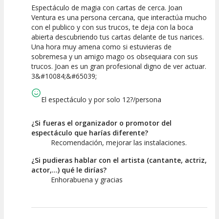
Espectáculo de magia con cartas de cerca. Joan
10
10
10
Ventura es una persona cercana, que interactúa mucho
con el publico y con sus trucos, te deja con la boca
Calidad del
Puesta en
Interpretación
abierta descubriendo tus cartas delante de tus narices.
Espectáculo
Escena
artística
Una hora muy amena como si estuvieras de
sobremesa y un amigo mago os obsequiara con sus
trucos. Joan es un gran profesional digno de ver actuar.
3&#10084;&#65039;
El espectáculo y por solo 12?/persona
¿Si fueras el organizador o promotor del
espectáculo que harías diferente?
Recomendación, mejorar las instalaciones.
¿Si pudieras hablar con el artista (cantante, actriz,
actor,...) qué le dirías?
Enhorabuena y gracias