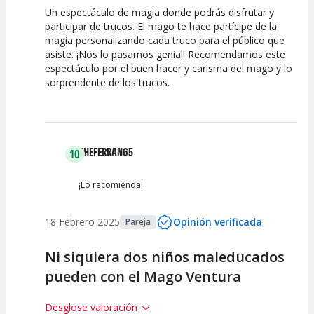
Un espectáculo de magia donde podrás disfrutar y
10
10
10
participar de trucos. El mago te hace partícipe de la
magia personalizando cada truco para el público que
Calidad del
Puesta en
Interpretación
asiste. ¡Nos lo pasamos genial! Recomendamos este
Espectáculo
Escena
artística
espectáculo por el buen hacer y carisma del mago y lo
sorprendente de los trucos.
THEFERRAN65
10
¡Lo recomienda!
18 Febrero 2025
Opinión verificada
Pareja
Ni siquiera dos niños maleducados
pueden con el Mago Ventura
Desglose valoración