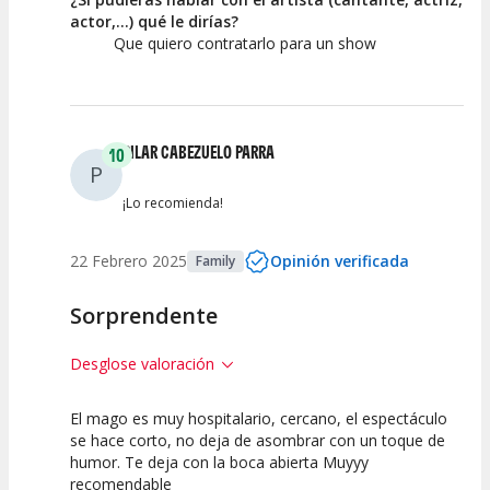
actor,...) qué le dirías?
Que quiero contratarlo para un show
PILAR CABEZUELO PARRA
10
P
¡Lo recomienda!
22 Febrero 2025
Opinión verificada
Family
Sorprendente
Desglose valoración
El mago es muy hospitalario, cercano, el espectáculo
10
10
10
se hace corto, no deja de asombrar con un toque de
humor. Te deja con la boca abierta Muyyy
Calidad del
Puesta en
Interpretación
recomendable
Espectáculo
Escena
artística