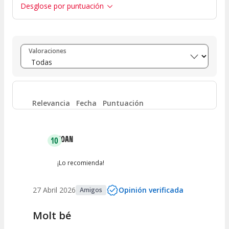
Desglose por puntuación
Entre 8 y 10
(
77
)
Valoraciones
Entre 6 y 8
(
3
)
Entre 4 y 6
(
0
)
Relevancia
Fecha
Puntuación
Entre 2 y 4
(
0
)
JOAN
10
Entre 0 y 2
(
0
)
¡Lo recomienda!
27 Abril 2026
Opinión verificada
Amigos
Molt bé