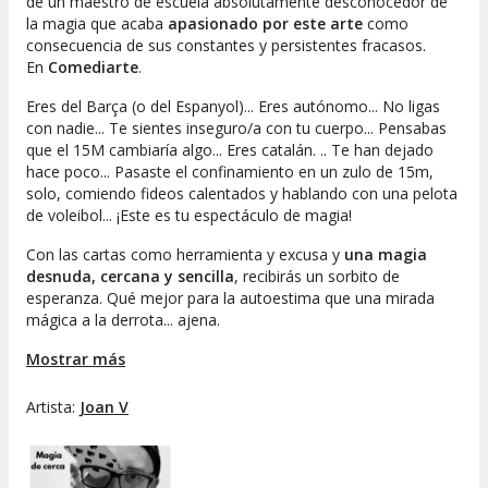
de un maestro de escuela absolutamente desconocedor de
la magia que acaba
apasionado por este arte
como
consecuencia de sus constantes y persistentes fracasos.
En
Comediarte
.
Eres del Barça (o del Espanyol)... Eres autónomo... No ligas
con nadie... Te sientes inseguro/a con tu cuerpo... Pensabas
que el 15M cambiaría algo... Eres catalán. .. Te han dejado
hace poco... Pasaste el confinamiento en un zulo de 15m,
solo, comiendo fideos calentados y hablando con una pelota
de voleibol... ¡Este es tu espectáculo de magia!
Con las cartas como herramienta y excusa y
una magia
desnuda, cercana y sencilla
, recibirás un sorbito de
esperanza. Qué mejor para la autoestima que una mirada
mágica a la derrota... ajena.
---------------------------------------------------------------------------
Mostrar más
-------------------
Artista:
Joan V
Joan V
presenta un espectacle de
màgia d'aprop
. El viatge
d'un mestre d'escola absolutament desconeixedor de la
màgia que acaba
apassionat per aquest art
com a
conseqüència dels seus fracassos constants i persistents.