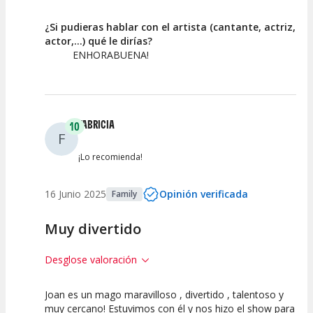
¿Si pudieras hablar con el artista (cantante, actriz,
actor,...) qué le dirías?
ENHORABUENA!
FABRICIA
10
F
¡Lo recomienda!
16 Junio 2025
Opinión verificada
Family
Muy divertido
Desglose valoración
Joan es un mago maravilloso , divertido , talentoso y
10
10
10
muy cercano! Estuvimos con él y nos hizo el show para