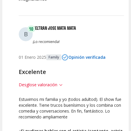
Calidad del
Puesta en
Interpretación
Espectáculo
Escena
artística
BELTRAN JOSE MATA MATA
10
B
¡Lo recomienda!
01 Enero 2025
Opinión verificada
Family
Excelente
Desglose valoración
Estuvimos mi familia y yo (todos adultod). El show fue
10
10
10
excelente. Tiene trucos buenísimos y los combina con
comedia y conversaciones. En fin, fantástico. Lo
Calidad del
Puesta en
Interpretación
recomiendo ampliamente
Espectáculo
Escena
artística
¿Si pudieras hablar con el artista (cantante, actriz,